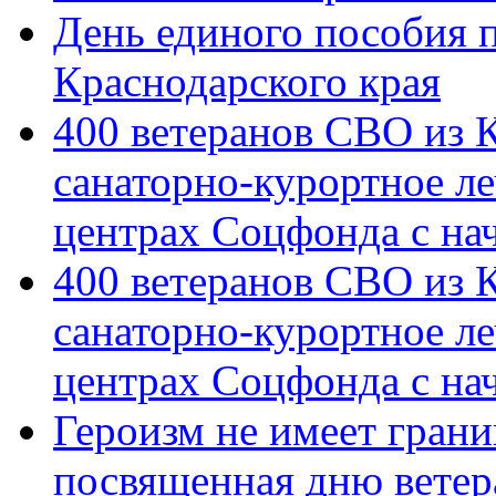
День единого пособия п
Краснодарского края
400 ветеранов СВО из 
санаторно-курортное л
центрах Соцфонда с на
400 ветеранов СВО из 
санаторно-курортное л
центрах Соцфонда с нач
Героизм не имеет грани
посвященная дню ветер