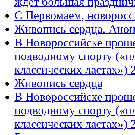
ждет большая празднич
C Первомаем, новорос
Живопись сердца. Анон
В Новороссийске проше
подводному спорту («пл
классических ластах») 
Живопись сердца
В Новороссийске проше
подводному спорту («пл
классических ластах») 