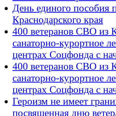
День единого пособия п
Краснодарского края
400 ветеранов СВО из 
санаторно-курортное л
центрах Соцфонда с на
400 ветеранов СВО из 
санаторно-курортное л
центрах Соцфонда с нач
Героизм не имеет грани
посвященная дню ветер