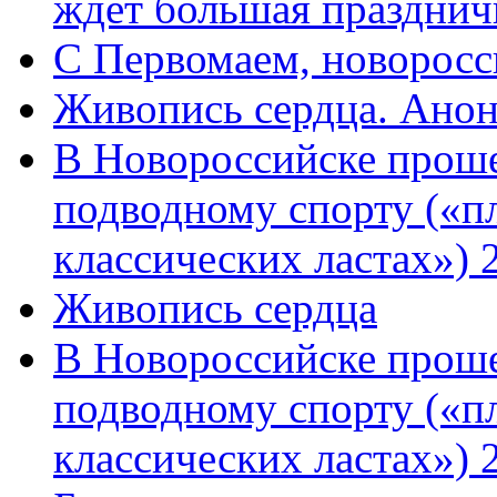
ждет большая празднич
C Первомаем, новорос
Живопись сердца. Анон
В Новороссийске проше
подводному спорту («пл
классических ластах») 
Живопись сердца
В Новороссийске проше
подводному спорту («пл
классических ластах») 