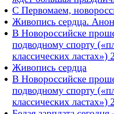
C Первомаем, новорос
Живопись сердца. Анон
В Новороссийске проше
подводному спорту («пл
классических ластах») 
Живопись сердца
В Новороссийске проше
подводному спорту («пл
классических ластах») 
Белая зарплата сегодня