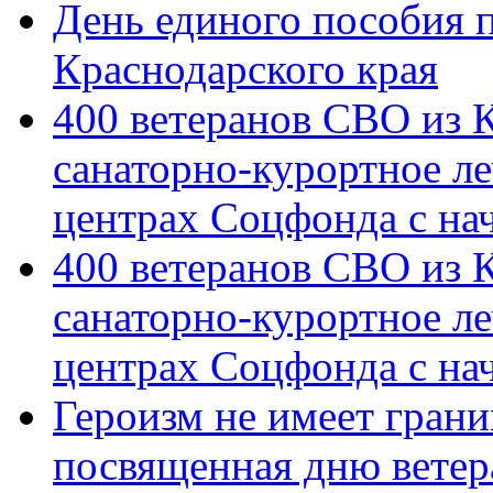
День единого пособия п
Краснодарского края
400 ветеранов СВО из 
санаторно-курортное л
центрах Соцфонда с на
400 ветеранов СВО из 
санаторно-курортное л
центрах Соцфонда с нач
Героизм не имеет грани
посвященная дню ветер