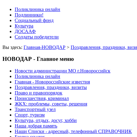
Поликлиника онлайн
Подлинники!
Социальный фонд
Культура
ДОСААФ
Солдаты победители
Вы здесь:
Главная-НОВОДАР
>
Поздравления, праздники, виз
НОВОДАР - Главное меню
Новости администрации МО г.Новороссийск
Поликлиника онлайн
Главная - Новороссийские известия
Поздравления, праздники, визиты
Право и правопорядок
Происшествия, криминал
ЖКХ: проблемы, советы, решения
Транспортный узел
Спорт, туризм
Культура, отдых, досуг, хобби
Наша добрая память
Наши Списки - адресный, телефонный СПРАВОЧНИК
Бездна ссылок