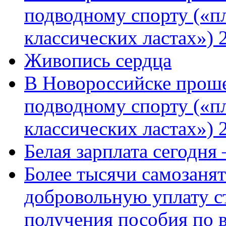
подводному спорту («пл
классических ластах») 
Живопись сердца
В Новороссийске проше
подводному спорту («пл
классических ластах») 
Белая зарплата сегодня
Более тысячи самозаня
добровольную уплату с
получения пособия по 