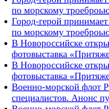
по морскому троеброью
Город-герой принимает
по морскому троеброью
В Новороссийске откры
фотовыставка «Притяже
В Новороссийске откры
фотовыставка «Притяж
Военно-морской флот Р
специалистов. Анонс п
Военно-морской флот Р