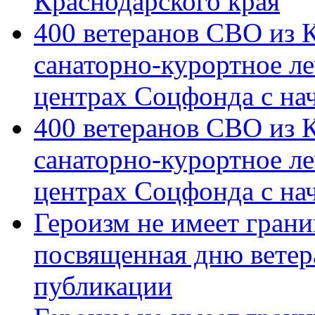
Краснодарского края
400 ветеранов СВО из 
санаторно-курортное л
центрах Соцфонда с на
400 ветеранов СВО из 
санаторно-курортное л
центрах Соцфонда с нач
Героизм не имеет грани
посвященная дню ветер
публикации