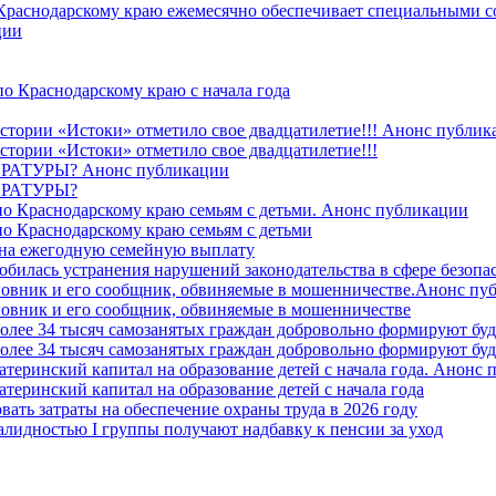
 Краснодарскому краю ежемесячно обеспечивает специальными
ции
о Краснодарскому краю с начала года
стории «Истоки» отметило свое двадцатилетие!!! Анонс публик
стории «Истоки» отметило свое двадцатилетие!!!
ТУРЫ? Анонс публикации
РАТУРЫ?
о Краснодарскому краю семьям с детьми. Анонс публикации
о Краснодарскому краю семьям с детьми
й на ежегодную семейную выплату
билась устранения нарушений законодательства в сфере безопас
овник и его сообщник, обвиняемые в мошенничестве.Анонс пу
овник и его сообщник, обвиняемые в мошенничестве
более 34 тысяч самозанятых граждан добровольно формируют б
более 34 тысяч самозанятых граждан добровольно формируют б
атеринский капитал на образование детей с начала года. Анонс
атеринский капитал на образование детей с начала года
вать затраты на обеспечение охраны труда в 2026 году
алидностью I группы получают надбавку к пенсии за уход