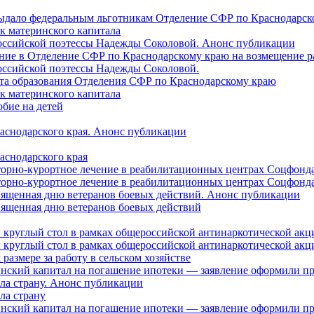
 выдало федеральным льготникам Отделение СФР по Краснодарско
ок материнского капитала
российской поэтессы Надежды Соколовой. Анонс публикации
ление в Отделение СФР по Краснодарскому краю на возмещение р
оссийской поэтессы Надежды Соколовой.
нта образования Отделения СФР по Краснодарскому краю
ок материнского капитала
бие на детей
раснодарского края. Анонс публикации
аснодарского края
торно-курортное лечение в реабилитационных центрах Соцфонда
торно-курортное лечение в реабилитационных центрах Соцфонда 
священная дню ветеранов боевых действий. Анонс публикации
священная дню ветеранов боевых действий
 круглый стол в рамках общероссийской антинаркотической ак
 круглый стол в рамках общероссийской антинаркотической ак
азмере за работу в сельском хозяйстве
ринский капитал на погашение ипотеки — заявление оформили п
ила страну. Анонс публикации
ла страну
ринский капитал на погашение ипотеки — заявление оформили пр