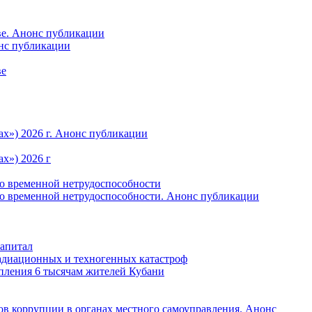
ве. Анонс публикации
онс публикации
ве
ах») 2026 г. Анонс публикации
х») 2026 г
по временной нетрудоспособности
по временной нетрудоспособности. Анонс публикации
капитал
радиационных и техногенных катастроф
пления 6 тысячам жителей Кубани
в коррупции в органах местного самоуправления. Анонс