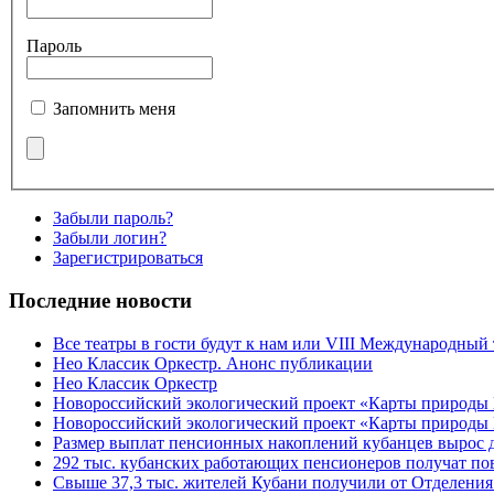
Пароль
Запомнить меня
Забыли пароль?
Забыли логин?
Зарегистрироваться
Последние новости
Все театры в гости будут к нам или VIII Международный
Нео Классик Оркестр. Анонс публикации
Нео Классик Оркестр
Новороссийский экологический проект «Карты природы
Новороссийский экологический проект «Карты природы 
Размер выплат пенсионных накоплений кубанцев вырос 
292 тыс. кубанских работающих пенсионеров получат п
Свыше 37,3 тыс. жителей Кубани получили от Отделения