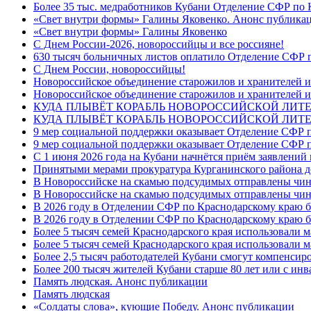
Более 35 тыс. медработников Кубани Отделение СФР по
«Свет внутри формы» Галины Яковенко. Анонс публика
«Свет внутри формы» Галины Яковенко
C Днем России-2026, новороссийцы и все россияне!
630 тысяч больничных листов оплатило Отделение СФР п
C Днем России, новороссийцы!
Новороссийское объединение старожилов и хранителей и
Новороссийское объединение старожилов и хранителей и
КУДА ПЛЫВЁТ КОРАБЛЬ НОВОРОССИЙСКОЙ ЛИТЕРА
КУДА ПЛЫВЁТ КОРАБЛЬ НОВОРОССИЙСКОЙ ЛИТЕ
9 мер социальной поддержки оказывает Отделение СФР п
9 мер социальной поддержки оказывает Отделение СФР п
С 1 июня 2026 года на Кубани начнётся приём заявлени
Принятыми мерами прокуратура Курганинского района до
В Новороссийске на скамью подсудимых отправлены чин
В Новороссийске на скамью подсудимых отправлены чин
В 2026 году в Отделении СФР по Краснодарскому краю 
В 2026 году в Отделении СФР по Краснодарскому краю 
Более 5 тысяч семей Краснодарского края использовали м
Более 5 тысяч семей Краснодарского края использовали м
Более 2,5 тысяч работодателей Кубани смогут компенсиро
Более 200 тысяч жителей Кубани старше 80 лет или с инв
Память людская. Анонс публикации
Память людская
«Солдаты слова», кующие Победу. Анонс публикации