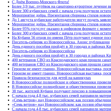
C Днём Военно-Морского Флота!
Более 3,9 тыс. путёвок на санаторно-курортное лечение
Более 300 кубанских семей с начала года получили остат
Мероприятие добра. Презентация сборника стихов ново
До 1 августа кубанские работодатели могут подать заяв
Мероприятие добра. Презентация сборника стихов новор
Более 95% госуслуг оказано в цифровом формате с моме
Более 300 кубанских семей с начала года получили остат
На Кубани 56 отцов по имени Пётр получают единое посо
Писатель-сибиряк из Новороссийска. Анонс публикации
День единого пособия пройдёт в 30 городах и районах К
Писатель-сибиряк из Новороссийска
День единого пособия пройдёт в 30 городах и районах Кр
400 ветеранов СВО из Краснодарского края прошли сана
400 ветеранов СВО из Краснодарского края прошли сана
Героизм не имеет границ. Новороссийская выставка, по
Героизм не имеет границ. Новороссийская выставка, по
Правила безопасности для детей на каникулах
В Новороссийске полицейские и общественники провели
В Новороссийске полицейские и общественники провели
38 тыс. жителей Кубани получают пенсию в повышенном р
С начала года 4,8 тыс. кубанских семей направили мате
«Семь ветров» над Новороссийском: как поэзия объедин
«Семь ветров» над Новороссийском: как поэзия объедини
С начала года 4,8 тыс. кубанских семей направили мате