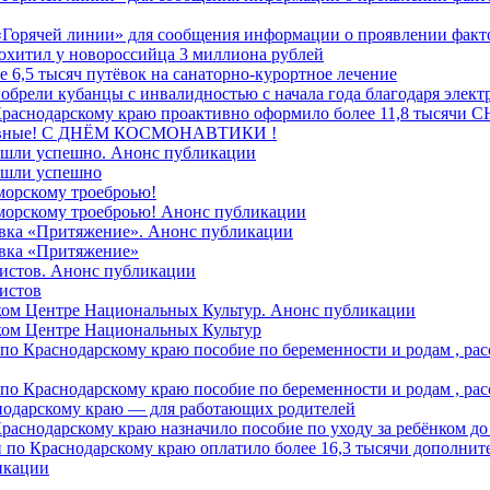
Горячей линии» для сообщения информации о проявлении факто
охитил у новороссийца 3 миллиона рублей
е 6,5 тысяч путёвок на санаторно‑курортное лечение
иобрели кубанцы с инвалидностью с начала года благодаря элек
 Краснодарскому краю проактивно оформило более 11,8 тысячи
лавные! C ДНЁМ КОСМОНАВТИКИ !
ошли успешно. Анонс публикации
ошли успешно
морскому троеброью!
 морскому троеброью! Анонс публикации
авка «Притяжение». Анонс публикации
авка «Притяжение»
листов. Анонс публикации
истов
дском Центре Национальных Культур. Анонс публикации
ском Центре Национальных Культур
 по Краснодарскому краю пособие по беременности и родам , р
 по Краснодарскому краю пособие по беременности и родам , р
нодарскому краю — для работающих родителей
раснодарскому краю назначило пособие по уходу за ребёнком до
и по Краснодарскому краю оплатило более 16,3 тысячи дополнит
икации