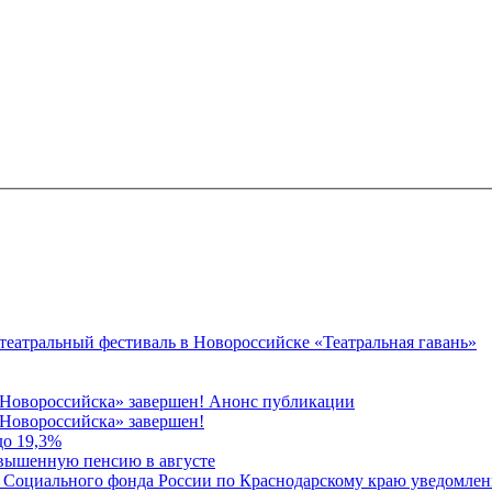
 театральный фестиваль в Новороссийске «Театральная гавань»
 Новороссийска» завершен! Анонс публикации
Новороссийска» завершен!
до 19,3%
овышенную пенсию в августе
 Социального фонда России по Краснодарскому краю уведомлени