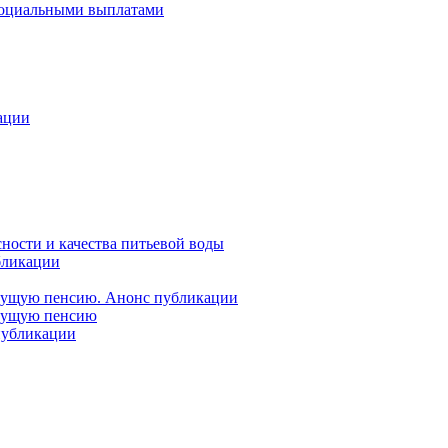
 социальными выплатами
ации
ности и качества питьевой воды
бликации
удущую пенсию. Анонс публикации
удущую пенсию
 публикации