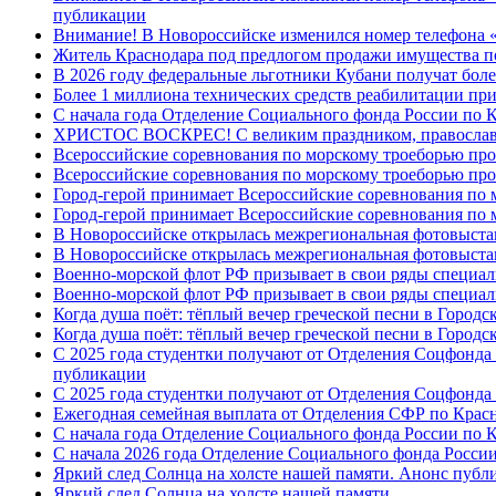
публикации
Внимание! В Новороссийске изменился номер телефона «
Житель Краснодара под предлогом продажи имущества п
В 2026 году федеральные льготники Кубани получат боле
Более 1 миллиона технических средств реабилитации пр
С начала года Отделение Социального фонда России по
ХРИСТОС ВОСКРЕС! С великим праздником, правос
Всероссийские соревнования по морскому троеборью пр
Всероссийские соревнования по морскому троеборью пр
Город-герой принимает Всероссийские соревнования по 
Город-герой принимает Всероссийские соревнования по
В Новороссийске открылась межрегиональная фотовыст
В Новороссийске открылась межрегиональная фотовыст
Военно-морской флот РФ призывает в свои ряды специа
Военно-морской флот РФ призывает в свои ряды специал
Когда душа поёт: тёплый вечер греческой песни в Горо
Когда душа поёт: тёплый вечер греческой песни в Город
С 2025 года студентки получают от Отделения Соцфонда
публикации
С 2025 года студентки получают от Отделения Соцфонда
Ежегодная семейная выплата от Отделения СФР по Крас
С начала года Отделение Социального фонда России по К
С начала 2026 года Отделение Социального фонда Росси
Яркий след Солнца на холсте нашей памяти. Анонс публ
Яркий след Солнца на холсте нашей памяти