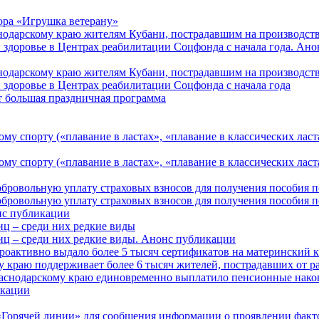
ора «Игрушка ветерану»
нодарскому краю жителям Кубани, пострадавшим на производст
 здоровье в Центрах реабилитации Соцфонда с начала года. Ан
нодарскому краю жителям Кубани, пострадавшим на производст
 здоровье в Центрах реабилитации Соцфонда с начала года
т большая праздничная программа
му спорту («плавание в ластах», «плавание в классических ласт
у спорту («плавание в ластах», «плавание в классических ласта
обровольную уплату страховых взносов для получения пособия 
обровольную уплату страховых взносов для получения пособия 
онс публикации
иц – среди них редкие виды
иц – среди них редкие виды. Анонс публикации
роактивно выдало более 5 тысяч сертификатов на материнский 
 краю поддерживает более 6 тысяч жителей, пострадавших от 
раснодарскому краю единовременно выплатило пенсионные нако
кации
Горячей линии» для сообщения информации о проявлении факто