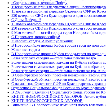
«Солдаты слова», кующие Победу
Тысячи россиян приняли участие в акции Росприроднадз
11 новых автомобилей передало Отделение СФР по Крас
250 ветеранов СВО из Краснодарского края восстановили
С Днем Победы!!!
11 новых автомобилей передало Отделение СФР по Крас
250 ветеранов СВО из Краснодарского края восстановили
9 Мая жителей и гостей города-героя Новороссийска жде
C Первомаем, новороссийцы!
Живопись сердца. Анонс публикации
В Новороссийске прошел Кубок города-героя по подводно
Живопись сердца
В Новороссийске прошел Кубок города-героя по подводном
Белая зарплата сегодня — стабильная пенсия завтра
Более тысячи самозанятых граждан на Кубани выбрали д
Более тысячи самозанятых граждан на Кубани выбрали д
Белая зарплата сегодня — стабильная пенсия завтра. Ан
В Оренбургской области пресечен незаконный ввоз 90 пт
В Оренбургской области пресечен незаконный ввоз 90 пт
С начала года Отделение СФР по Краснодарскому краю п
Отделение Социального фонда России по Краснодарскому
В 2025 году Отделение Социального фонда России по К
КНИГИ НОВОРОССИЙСКИХ АВТОРОВ. Анонс публи
КНИГИ НОВОРОССИЙСКИХ АВТОРОВ
Внимание! В Новороссийске изменился номер телефона «