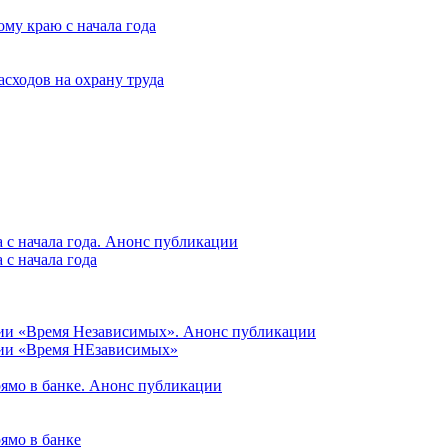
му краю с начала года
асходов на охрану труда
 с начала года. Анонс публикации
с начала года
ции «Время Независимых». Анонс публикации
ции «Время НЕзависимых»
рямо в банке. Анонс публикации
ямо в банке