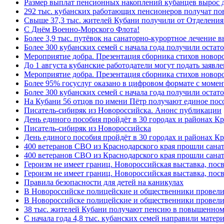
Размер выплат пенсионных накоплений кубанцев вырос 
292 тыс. кубанских работающих пенсионеров получат п
Свыше 37,3 тыс. жителей Кубани получили от Отделения
C Днём Военно-Морского Флота!
Более 3,9 тыс. путёвок на санаторно-курортное лечение
Более 300 кубанских семей с начала года получили остат
Мероприятие добра. Презентация сборника стихов ново
До 1 августа кубанские работодатели могут подать заяв
Мероприятие добра. Презентация сборника стихов новор
Более 95% госуслуг оказано в цифровом формате с моме
Более 300 кубанских семей с начала года получили остат
На Кубани 56 отцов по имени Пётр получают единое посо
Писатель-сибиряк из Новороссийска. Анонс публикации
День единого пособия пройдёт в 30 городах и районах К
Писатель-сибиряк из Новороссийска
День единого пособия пройдёт в 30 городах и районах Кр
400 ветеранов СВО из Краснодарского края прошли сана
400 ветеранов СВО из Краснодарского края прошли сана
Героизм не имеет границ. Новороссийская выставка, по
Героизм не имеет границ. Новороссийская выставка, по
Правила безопасности для детей на каникулах
В Новороссийске полицейские и общественники провели
В Новороссийске полицейские и общественники провели
38 тыс. жителей Кубани получают пенсию в повышенном р
С начала года 4,8 тыс. кубанских семей направили мате