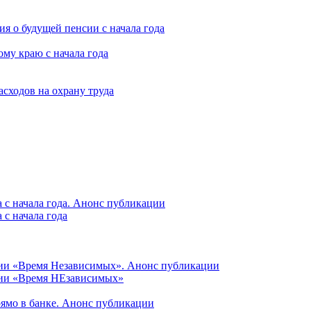
я о будущей пенсии с начала года
му краю с начала года
асходов на охрану труда
 с начала года. Анонс публикации
с начала года
ции «Время Независимых». Анонс публикации
ции «Время НЕзависимых»
рямо в банке. Анонс публикации