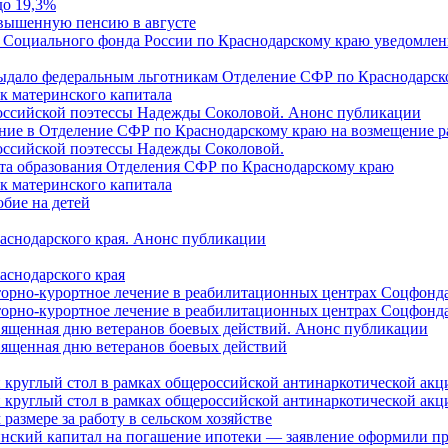
до 19,3%
овышенную пенсию в августе
 Социального фонда России по Краснодарскому краю уведомлени
 выдало федеральным льготникам Отделение СФР по Краснодарско
ок материнского капитала
российской поэтессы Надежды Соколовой. Анонс публикации
ление в Отделение СФР по Краснодарскому краю на возмещение р
оссийской поэтессы Надежды Соколовой.
нта образования Отделения СФР по Краснодарскому краю
ок материнского капитала
бие на детей
раснодарского края. Анонс публикации
аснодарского края
торно-курортное лечение в реабилитационных центрах Соцфонда
торно-курортное лечение в реабилитационных центрах Соцфонда 
священная дню ветеранов боевых действий. Анонс публикации
священная дню ветеранов боевых действий
 круглый стол в рамках общероссийской антинаркотической ак
 круглый стол в рамках общероссийской антинаркотической ак
азмере за работу в сельском хозяйстве
ринский капитал на погашение ипотеки — заявление оформили п