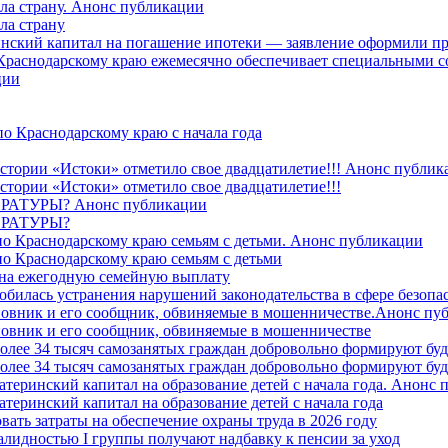
ила страну. Анонс публикации
ла страну
ринский капитал на погашение ипотеки — заявление оформили пр
 Краснодарскому краю ежемесячно обеспечивает специальными
ции
о Краснодарскому краю с начала года
стории «Истоки» отметило свое двадцатилетие!!! Анонс публик
стории «Истоки» отметило свое двадцатилетие!!!
ТУРЫ? Анонс публикации
РАТУРЫ?
о Краснодарскому краю семьям с детьми. Анонс публикации
о Краснодарскому краю семьям с детьми
й на ежегодную семейную выплату
билась устранения нарушений законодательства в сфере безопас
овник и его сообщник, обвиняемые в мошенничестве.Анонс пу
овник и его сообщник, обвиняемые в мошенничестве
более 34 тысяч самозанятых граждан добровольно формируют б
более 34 тысяч самозанятых граждан добровольно формируют б
атеринский капитал на образование детей с начала года. Анонс
атеринский капитал на образование детей с начала года
вать затраты на обеспечение охраны труда в 2026 году
алидностью I группы получают надбавку к пенсии за уход