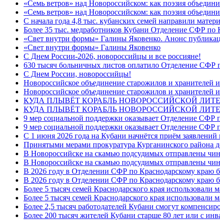
«Семь ветров» над Новороссийском: как поэзия объедин
«Семь ветров» над Новороссийском: как поэзия объедини
С начала года 4,8 тыс. кубанских семей направили мате
Более 35 тыс. медработников Кубани Отделение СФР по
«Свет внутри формы» Галины Яковенко. Анонс публика
«Свет внутри формы» Галины Яковенко
C Днем России-2026, новороссийцы и все россияне!
630 тысяч больничных листов оплатило Отделение СФР п
C Днем России, новороссийцы!
Новороссийское объединение старожилов и хранителей и
Новороссийское объединение старожилов и хранителей и
КУДА ПЛЫВЁТ КОРАБЛЬ НОВОРОССИЙСКОЙ ЛИТЕРА
КУДА ПЛЫВЁТ КОРАБЛЬ НОВОРОССИЙСКОЙ ЛИТЕ
9 мер социальной поддержки оказывает Отделение СФР п
9 мер социальной поддержки оказывает Отделение СФР п
С 1 июня 2026 года на Кубани начнётся приём заявлени
Принятыми мерами прокуратура Курганинского района до
В Новороссийске на скамью подсудимых отправлены чин
В Новороссийске на скамью подсудимых отправлены чин
В 2026 году в Отделении СФР по Краснодарскому краю 
В 2026 году в Отделении СФР по Краснодарскому краю 
Более 5 тысяч семей Краснодарского края использовали м
Более 5 тысяч семей Краснодарского края использовали м
Более 2,5 тысяч работодателей Кубани смогут компенсиро
Более 200 тысяч жителей Кубани старше 80 лет или с инв