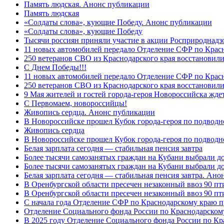
Память людская. Анонс публикации
Память людская
«Солдаты слова», кующие Победу. Анонс публикации
«Солдаты слова», кующие Победу
Тысячи россиян приняли участие в акции Росприроднадз
11 новых автомобилей передало Отделение СФР по Крас
250 ветеранов СВО из Краснодарского края восстановили
С Днем Победы!!!
11 новых автомобилей передало Отделение СФР по Крас
250 ветеранов СВО из Краснодарского края восстановили
9 Мая жителей и гостей города-героя Новороссийска жде
C Первомаем, новороссийцы!
Живопись сердца. Анонс публикации
В Новороссийске прошел Кубок города-героя по подводно
Живопись сердца
В Новороссийске прошел Кубок города-героя по подводном
Белая зарплата сегодня — стабильная пенсия завтра
Более тысячи самозанятых граждан на Кубани выбрали д
Более тысячи самозанятых граждан на Кубани выбрали д
Белая зарплата сегодня — стабильная пенсия завтра. Ан
В Оренбургской области пресечен незаконный ввоз 90 пт
В Оренбургской области пресечен незаконный ввоз 90 пт
С начала года Отделение СФР по Краснодарскому краю п
Отделение Социального фонда России по Краснодарскому
В 2025 году Отделение Социального фонда России по К