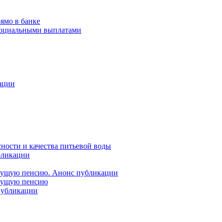
ямо в банке
 социальными выплатами
ации
ности и качества питьевой воды
бликации
удущую пенсию. Анонс публикации
удущую пенсию
 публикации