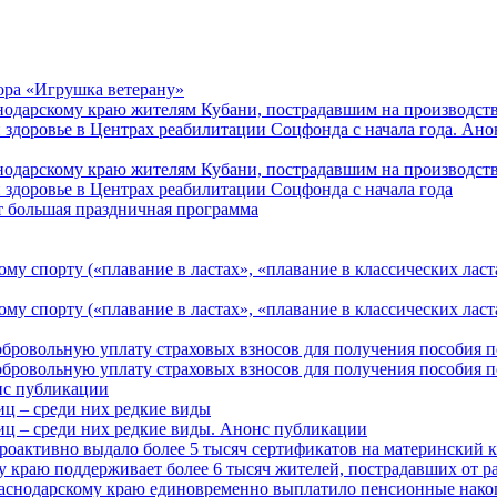
ора «Игрушка ветерану»
нодарскому краю жителям Кубани, пострадавшим на производст
 здоровье в Центрах реабилитации Соцфонда с начала года. Ан
нодарскому краю жителям Кубани, пострадавшим на производст
 здоровье в Центрах реабилитации Соцфонда с начала года
т большая праздничная программа
му спорту («плавание в ластах», «плавание в классических ласт
у спорту («плавание в ластах», «плавание в классических ласта
обровольную уплату страховых взносов для получения пособия 
обровольную уплату страховых взносов для получения пособия 
онс публикации
иц – среди них редкие виды
иц – среди них редкие виды. Анонс публикации
роактивно выдало более 5 тысяч сертификатов на материнский 
 краю поддерживает более 6 тысяч жителей, пострадавших от 
раснодарскому краю единовременно выплатило пенсионные нако