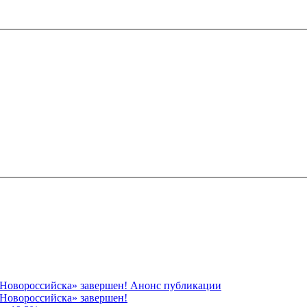
 Новороссийска» завершен! Анонс публикации
Новороссийска» завершен!