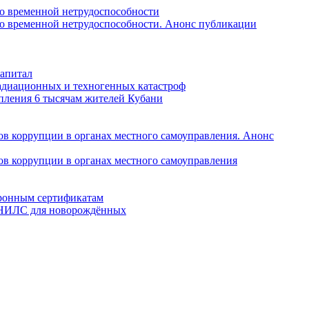
по временной нетрудоспособности
по временной нетрудоспособности. Анонс публикации
капитал
радиационных и техногенных катастроф
пления 6 тысячам жителей Кубани
в коррупции в органах местного самоуправления. Анонс
в коррупции в органах местного самоуправления
тронным сертификатам
 СНИЛС для новорождённых