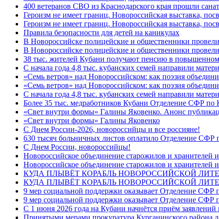
400 ветеранов СВО из Краснодарского края прошли сана
Героизм не имеет границ. Новороссийская выставка, по
Героизм не имеет границ. Новороссийская выставка, по
Правила безопасности для детей на каникулах
В Новороссийске полицейские и общественники провели
В Новороссийске полицейские и общественники провели
38 тыс. жителей Кубани получают пенсию в повышенном р
С начала года 4,8 тыс. кубанских семей направили мате
«Семь ветров» над Новороссийском: как поэзия объедин
«Семь ветров» над Новороссийском: как поэзия объедини
С начала года 4,8 тыс. кубанских семей направили мате
Более 35 тыс. медработников Кубани Отделение СФР по
«Свет внутри формы» Галины Яковенко. Анонс публика
«Свет внутри формы» Галины Яковенко
C Днем России-2026, новороссийцы и все россияне!
630 тысяч больничных листов оплатило Отделение СФР п
C Днем России, новороссийцы!
Новороссийское объединение старожилов и хранителей и
Новороссийское объединение старожилов и хранителей и
КУДА ПЛЫВЁТ КОРАБЛЬ НОВОРОССИЙСКОЙ ЛИТЕРА
КУДА ПЛЫВЁТ КОРАБЛЬ НОВОРОССИЙСКОЙ ЛИТЕ
9 мер социальной поддержки оказывает Отделение СФР п
9 мер социальной поддержки оказывает Отделение СФР п
С 1 июня 2026 года на Кубани начнётся приём заявлени
Принятыми мерами прокуратура Курганинского района до