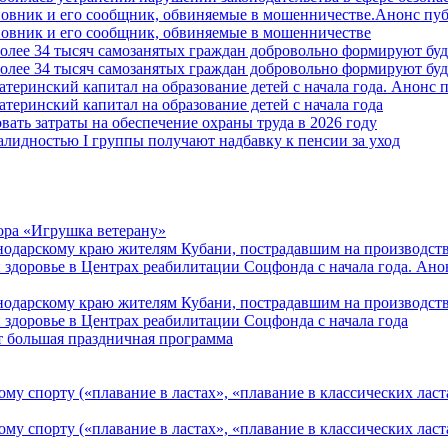
овник и его сообщник, обвиняемые в мошенничестве.Анонс пу
овник и его сообщник, обвиняемые в мошенничестве
более 34 тысяч самозанятых граждан добровольно формируют б
более 34 тысяч самозанятых граждан добровольно формируют б
атеринский капитал на образование детей с начала года. Анонс
атеринский капитал на образование детей с начала года
вать затраты на обеспечение охраны труда в 2026 году
алидностью I группы получают надбавку к пенсии за уход
ора «Игрушка ветерану»
нодарскому краю жителям Кубани, пострадавшим на производст
 здоровье в Центрах реабилитации Соцфонда с начала года. Ан
нодарскому краю жителям Кубани, пострадавшим на производст
 здоровье в Центрах реабилитации Соцфонда с начала года
т большая праздничная программа
му спорту («плавание в ластах», «плавание в классических ласт
у спорту («плавание в ластах», «плавание в классических ласта