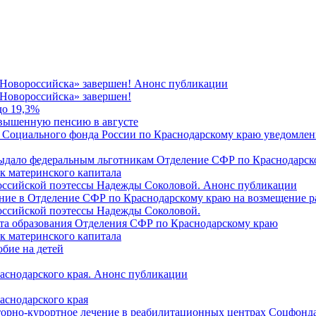
 Новороссийска» завершен! Анонс публикации
Новороссийска» завершен!
до 19,3%
овышенную пенсию в августе
 Социального фонда России по Краснодарскому краю уведомлени
 выдало федеральным льготникам Отделение СФР по Краснодарско
ок материнского капитала
российской поэтессы Надежды Соколовой. Анонс публикации
ление в Отделение СФР по Краснодарскому краю на возмещение р
оссийской поэтессы Надежды Соколовой.
нта образования Отделения СФР по Краснодарскому краю
ок материнского капитала
бие на детей
раснодарского края. Анонс публикации
аснодарского края
торно-курортное лечение в реабилитационных центрах Соцфонда