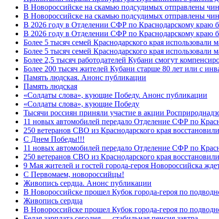
В Новороссийске на скамью подсудимых отправлены чин
В Новороссийске на скамью подсудимых отправлены чин
В 2026 году в Отделении СФР по Краснодарскому краю 
В 2026 году в Отделении СФР по Краснодарскому краю 
Более 5 тысяч семей Краснодарского края использовали м
Более 5 тысяч семей Краснодарского края использовали м
Более 2,5 тысяч работодателей Кубани смогут компенсиро
Более 200 тысяч жителей Кубани старше 80 лет или с инв
Память людская. Анонс публикации
Память людская
«Солдаты слова», кующие Победу. Анонс публикации
«Солдаты слова», кующие Победу
Тысячи россиян приняли участие в акции Росприроднадз
11 новых автомобилей передало Отделение СФР по Крас
250 ветеранов СВО из Краснодарского края восстановили
С Днем Победы!!!
11 новых автомобилей передало Отделение СФР по Крас
250 ветеранов СВО из Краснодарского края восстановили
9 Мая жителей и гостей города-героя Новороссийска жде
C Первомаем, новороссийцы!
Живопись сердца. Анонс публикации
В Новороссийске прошел Кубок города-героя по подводно
Живопись сердца
В Новороссийске прошел Кубок города-героя по подводном
Белая зарплата сегодня — стабильная пенсия завтра