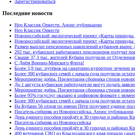
Зарегистрироваться
Последние новости
Нео Классик Оркестр. Анонс публикации
Нео Классик Оркестр
Новороссийский экологический проект «Карты природы
Новороссийский экологический проект «Карты природы 
Размер выплат пенсионных накоплений кубанцев вырос 
292 тыс. кубанских работающих пенсионеров получат п
Свыше 37,3 тыс. жителей Кубани получили от Отделения
C Днём Военно-Морского Флота!
Более 3,9 тыс. путёвок на санаторно-курортное лечение
Более 300 кубанских семей с начала года получили остат
Мероприятие добра. Презентация сборника стихов ново
До 1 августа кубанские работодатели могут подать заяв
Мероприятие добра. Презентация сборника стихов новор
Более 95% госуслуг оказано в цифровом формате с моме
Более 300 кубанских семей с начала года получили остат
На Кубани 56 отцов по имени Пётр получают единое посо
Писатель-сибиряк из Новороссийска. Анонс публикации
День единого пособия пройдёт в 30 городах и районах К
Писатель-сибиряк из Новороссийска
День единого пособия пройдёт в 30 городах и районах Кр
400 ветеранов СВО из Краснодарского края прошли сана