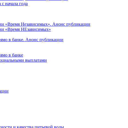
с начала года
ции «Время Независимых». Анонс публикации
ции «Время НЕзависимых»
рямо в банке. Анонс публикации
ямо в банке
 социальными выплатами
ации
ности и качества питьевой воды