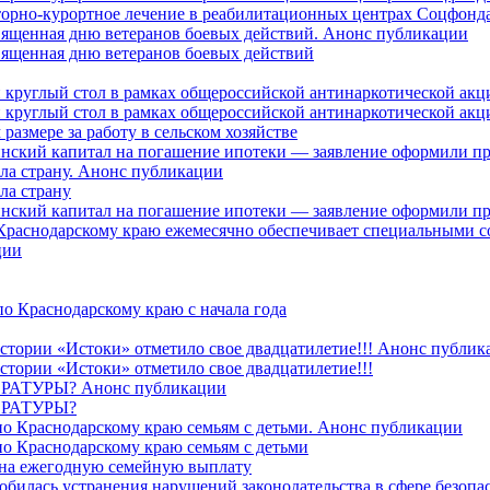
торно-курортное лечение в реабилитационных центрах Соцфонда 
священная дню ветеранов боевых действий. Анонс публикации
священная дню ветеранов боевых действий
 круглый стол в рамках общероссийской антинаркотической ак
 круглый стол в рамках общероссийской антинаркотической ак
азмере за работу в сельском хозяйстве
ринский капитал на погашение ипотеки — заявление оформили п
ила страну. Анонс публикации
ла страну
ринский капитал на погашение ипотеки — заявление оформили пр
 Краснодарскому краю ежемесячно обеспечивает специальными
ции
о Краснодарскому краю с начала года
стории «Истоки» отметило свое двадцатилетие!!! Анонс публик
стории «Истоки» отметило свое двадцатилетие!!!
ТУРЫ? Анонс публикации
РАТУРЫ?
о Краснодарскому краю семьям с детьми. Анонс публикации
о Краснодарскому краю семьям с детьми
й на ежегодную семейную выплату
билась устранения нарушений законодательства в сфере безопас