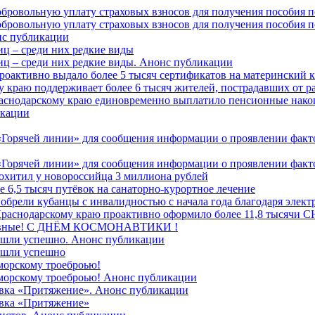
обровольную уплату страховых взносов для получения пособия 
обровольную уплату страховых взносов для получения пособия 
онс публикации
иц – среди них редкие виды
иц – среди них редкие виды. Анонс публикации
роактивно выдало более 5 тысяч сертификатов на материнский 
 краю поддерживает более 6 тысяч жителей, пострадавших от 
раснодарскому краю единовременно выплатило пенсионные нако
кации
Горячей линии» для сообщения информации о проявлении факто
Горячей линии» для сообщения информации о проявлении факто
охитил у новороссийца 3 миллиона рублей
е 6,5 тысяч путёвок на санаторно‑курортное лечение
иобрели кубанцы с инвалидностью с начала года благодаря элек
 Краснодарскому краю проактивно оформило более 11,8 тысячи
лавные! C ДНЁМ КОСМОНАВТИКИ !
ошли успешно. Анонс публикации
ошли успешно
морскому троеброью!
 морскому троеброью! Анонс публикации
авка «Притяжение». Анонс публикации
авка «Притяжение»