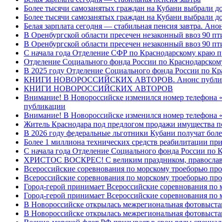
Более тысячи самозанятых граждан на Кубани выбрали д
Более тысячи самозанятых граждан на Кубани выбрали д
Белая зарплата сегодня — стабильная пенсия завтра. Ан
В Оренбургской области пресечен незаконный ввоз 90 пт
В Оренбургской области пресечен незаконный ввоз 90 пт
С начала года Отделение СФР по Краснодарскому краю п
Отделение Социального фонда России по Краснодарскому
В 2025 году Отделение Социального фонда России по К
КНИГИ НОВОРОССИЙСКИХ АВТОРОВ. Анонс публи
КНИГИ НОВОРОССИЙСКИХ АВТОРОВ
Внимание! В Новороссийске изменился номер телефона «
публикации
Внимание! В Новороссийске изменился номер телефона «
Житель Краснодара под предлогом продажи имущества п
В 2026 году федеральные льготники Кубани получат боле
Более 1 миллиона технических средств реабилитации пр
С начала года Отделение Социального фонда России по
ХРИСТОС ВОСКРЕС! С великим праздником, правос
Всероссийские соревнования по морскому троеборью пр
Всероссийские соревнования по морскому троеборью пр
Город-герой принимает Всероссийские соревнования по 
Город-герой принимает Всероссийские соревнования по
В Новороссийске открылась межрегиональная фотовыст
В Новороссийске открылась межрегиональная фотовыст