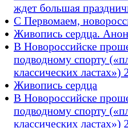
ждет большая празднич
C Первомаем, новорос
Живопись сердца. Анон
В Новороссийске проше
подводному спорту («пл
классических ластах») 
Живопись сердца
В Новороссийске проше
подводному спорту («пл
классических ластах») 