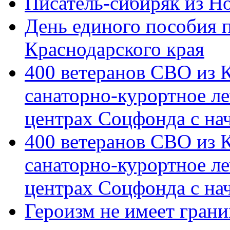
Писатель-сибиряк из Н
День единого пособия п
Краснодарского края
400 ветеранов СВО из 
санаторно-курортное л
центрах Соцфонда с на
400 ветеранов СВО из 
санаторно-курортное л
центрах Соцфонда с нач
Героизм не имеет грани