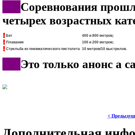
***
Соревнования прошл
четырех возрастных кат
-
Бег
400 и 800 метров;
-
Плавание
100 и 200 метров;
-
Стрельба из пневматического пистолета
10 метров/10 выстрелов.
***
Это только анонс а 
< Предыдущ
Дополнительная инф