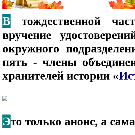
В
тождественной част
вручение удостоверен
окружного подразделен
пять - члены объедине
хранителей истории «
Ис
Э
то только анонс, а са