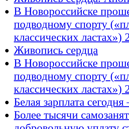
В Новороссийске проше
подводному спорту («пл
классических ластах») 
Живопись сердца
В Новороссийске проше
подводному спорту («пл
классических ластах») 
Белая зарплата сегодня
Более тысячи самозаня
добровольную уплату с