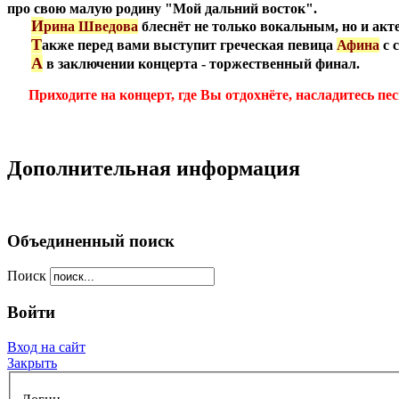
про свою малую родину "Мой дальний восток".
***
И
рина Шведова
блеснёт не только вокальным, но и акт
***
Т
акже перед вами выступит греческая певица
Афина
с 
**
*
А
в заключении концерта - торжественный финал.
***
Приходите на концерт, где Вы отдохнёте, насладитесь пе
Дополнительная информация
Объединенный поиск
Поиск
Войти
Вход на сайт
Закрыть