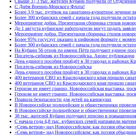
Свыше 37,3 тыс. жителей Кубани получили от Отделения
C Днём Военно-Морского Флота!
Более 3,9 тыс. путёвок на санаторно-курортное лечение
Более 300 кубанских семей с начала года получили остат
Мероприятие добра. Презентация сборника стихов ново
До 1 августа кубанские работодатели могут подать заяв
Мероприятие добра. Презентация сборника стихов новор
Более 95% госуслуг оказано в цифровом формате с моме
Более 300 кубанских семей с начала года получили остат
На Кубани 56 отцов по имени Пётр получают единое посо
Писатель-сибиряк из Новороссийска. Анонс публикации
День единого пособия пройдёт в 30 городах и районах К
Писатель-сибиряк из Новороссийска
День единого пособия пройдёт в 30 городах и районах Кр
400 ветеранов СВО из Краснодарского края прошли сана
400 ветеранов СВО из Краснодарского края прошли сана
Героизм не имеет границ. Новороссийская выставка, по
Героизм не имеет границ. Новороссийская выставка, по
Правила безопасности для детей на каникулах
В Новороссийске полицейские и общественники провели
В Новороссийске полицейские и общественники провели
38 тыс. жителей Кубани получают пенсию в повышенном р
С начала года 4,8 тыс. кубанских семей направили мате
«Семь ветров» над Новороссийском: как поэзия объедин
«Семь ветров» над Новороссийском: как поэзия объедини