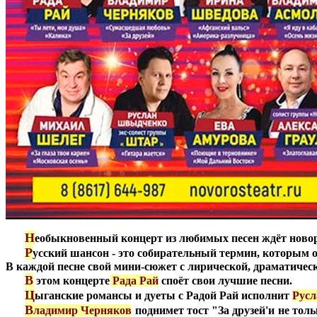
***
Н
еобыкновенный концерт из любимых песен ждёт новоро
***
Р
усский шансон - это собирательный термин, которым о
В каждой песне свой мини-сюжет с лирической, драматичес
***
В
этом концерте
Рада Рай
споёт свои лучшие песни.
***
Ц
ыганские романсы и дуеты с Радой Рай исполнит
Р
ус
***
В
ладимир Черняк
о
в
поднимет тост "За друзей'и не тол