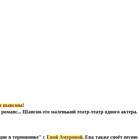
ы шансона
!
оманс... Шансон-это маленький театр-театр одного актера.
ющие в терновнике
"
с
Евой Амуровой
. Ева также споёт песню