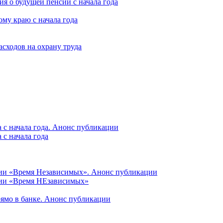
я о будущей пенсии с начала года
му краю с начала года
асходов на охрану труда
 с начала года. Анонс публикации
с начала года
ции «Время Независимых». Анонс публикации
ции «Время НЕзависимых»
рямо в банке. Анонс публикации