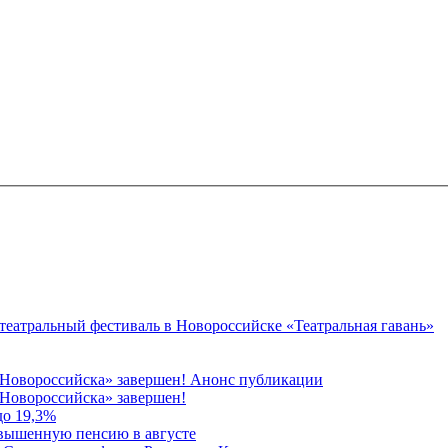
 театральный фестиваль в Новороссийске «Театральная гавань»
 Новороссийска» завершен! Анонс публикации
Новороссийска» завершен!
до 19,3%
овышенную пенсию в августе