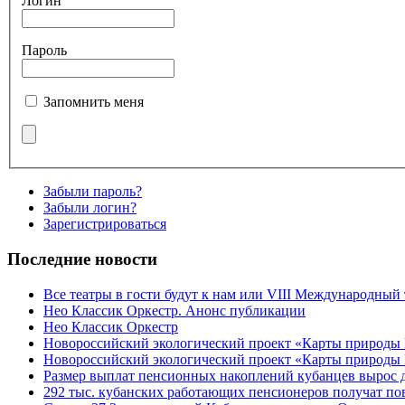
Логин
Пароль
Запомнить меня
Забыли пароль?
Забыли логин?
Зарегистрироваться
Последние новости
Все театры в гости будут к нам или VIII Международный
Нео Классик Оркестр. Анонс публикации
Нео Классик Оркестр
Новороссийский экологический проект «Карты природы
Новороссийский экологический проект «Карты природы 
Размер выплат пенсионных накоплений кубанцев вырос 
292 тыс. кубанских работающих пенсионеров получат п