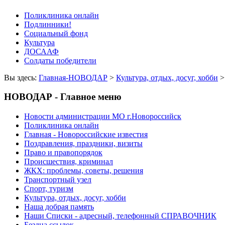
Поликлиника онлайн
Подлинники!
Социальный фонд
Культура
ДОСААФ
Солдаты победители
Вы здесь:
Главная-НОВОДАР
>
Культура, отдых, досуг, хобби
НОВОДАР - Главное меню
Новости администрации МО г.Новороссийск
Поликлиника онлайн
Главная - Новороссийские известия
Поздравления, праздники, визиты
Право и правопорядок
Происшествия, криминал
ЖКХ: проблемы, советы, решения
Транспортный узел
Спорт, туризм
Культура, отдых, досуг, хобби
Наша добрая память
Наши Списки - адресный, телефонный СПРАВОЧНИК
Бездна ссылок