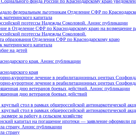
 Социального фонда России по Краснодарскому краю уведомлени
 выдало федеральным льготникам Отделение СФР по Краснодарско
ок материнского капитала
российской поэтессы Надежды Соколовой. Анонс публикации
ление в Отделение СФР по Краснодарскому краю на возмещение р
оссийской поэтессы Надежды Соколовой.
нта образования Отделения СФР по Краснодарскому краю
ок материнского капитала
бие на детей
раснодарского края. Анонс публикации
аснодарского края
торно-курортное лечение в реабилитационных центрах Соцфонда
торно-курортное лечение в реабилитационных центрах Соцфонда 
священная дню ветеранов боевых действий. Анонс публикации
священная дню ветеранов боевых действий
 круглый стол в рамках общероссийской антинаркотической ак
 круглый стол в рамках общероссийской антинаркотической ак
азмере за работу в сельском хозяйстве
ринский капитал на погашение ипотеки — заявление оформили п
ила страну. Анонс публикации
ла страну