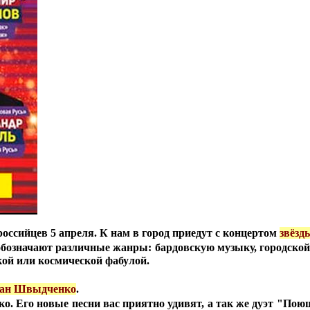
ссийцев 5 апреля. К нам в город приедут с концертом
звёзд
бозначают различные жанры: бардовскую музыку, городской р
кой или космической фабулой.
лан Швыдченко
.
ько. Его новые песни вас приятно удивят, а так же дуэт "По