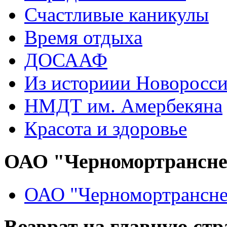
Счастливые каникулы
Время отдыха
ДОСААФ
Из историии Новоросси
НМДТ им. Амербекяна
Красота и здоровье
ОАО "Черномортрансн
ОАО "Черномортрансне
Возврат на главную ст