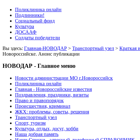
Поликлиника онлайн
Подлинники!
Социальный фонд
Культура
ДОСААФ
Солдаты победители
Вы здесь:
Главная-НОВОДАР
>
Транспортный узел
>
Краткая 
Новороссийске. Анонс публикации
НОВОДАР - Главное меню
Новости администрации МО г.Новороссийск
Поликлиника онлайн
Главная - Новороссийские известия
Поздравления, праздники, визиты
Право и правопорядок
Происшествия, криминал
ЖКХ: проблемы, советы, решения
Транспортный узел
Спорт, туризм
Культура, отдых, досуг, хобби
Наша добрая память
Наши Списки - адресный, телефонный СПРАВОЧНИК