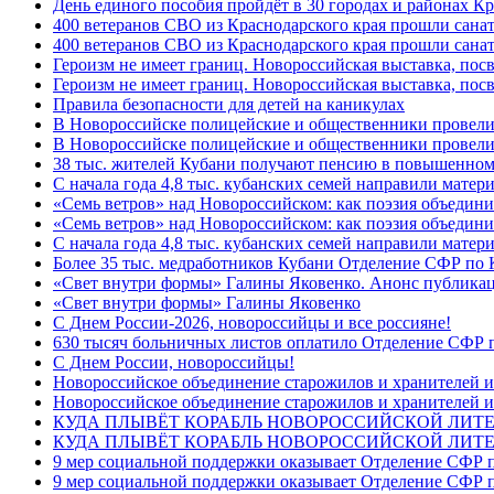
День единого пособия пройдёт в 30 городах и районах Кр
400 ветеранов СВО из Краснодарского края прошли сана
400 ветеранов СВО из Краснодарского края прошли сана
Героизм не имеет границ. Новороссийская выставка, по
Героизм не имеет границ. Новороссийская выставка, по
Правила безопасности для детей на каникулах
В Новороссийске полицейские и общественники провели
В Новороссийске полицейские и общественники провели
38 тыс. жителей Кубани получают пенсию в повышенном р
С начала года 4,8 тыс. кубанских семей направили мате
«Семь ветров» над Новороссийском: как поэзия объедин
«Семь ветров» над Новороссийском: как поэзия объедини
С начала года 4,8 тыс. кубанских семей направили мате
Более 35 тыс. медработников Кубани Отделение СФР по
«Свет внутри формы» Галины Яковенко. Анонс публика
«Свет внутри формы» Галины Яковенко
C Днем России-2026, новороссийцы и все россияне!
630 тысяч больничных листов оплатило Отделение СФР п
C Днем России, новороссийцы!
Новороссийское объединение старожилов и хранителей и
Новороссийское объединение старожилов и хранителей и
КУДА ПЛЫВЁТ КОРАБЛЬ НОВОРОССИЙСКОЙ ЛИТЕРА
КУДА ПЛЫВЁТ КОРАБЛЬ НОВОРОССИЙСКОЙ ЛИТЕ
9 мер социальной поддержки оказывает Отделение СФР п
9 мер социальной поддержки оказывает Отделение СФР п