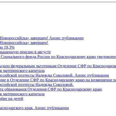
 Новороссийска» завершен! Анонс публикации
Новороссийска» завершен!
до 19,3%
овышенную пенсию в августе
 Социального фонда России по Краснодарскому краю уведомлени
 выдало федеральным льготникам Отделение СФР по Краснодарско
ок материнского капитала
российской поэтессы Надежды Соколовой. Анонс публикации
ление в Отделение СФР по Краснодарскому краю на возмещение р
оссийской поэтессы Надежды Соколовой.
нта образования Отделения СФР по Краснодарскому краю
ок материнского капитала
бие на детей
раснодарского края. Анонс публикации