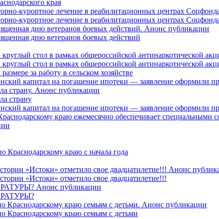
аснодарского края
торно-курортное лечение в реабилитационных центрах Соцфонда
торно-курортное лечение в реабилитационных центрах Соцфонда 
священная дню ветеранов боевых действий. Анонс публикации
священная дню ветеранов боевых действий
 круглый стол в рамках общероссийской антинаркотической ак
 круглый стол в рамках общероссийской антинаркотической ак
азмере за работу в сельском хозяйстве
ринский капитал на погашение ипотеки — заявление оформили п
ила страну. Анонс публикации
ла страну
ринский капитал на погашение ипотеки — заявление оформили пр
 Краснодарскому краю ежемесячно обеспечивает специальными
ции
о Краснодарскому краю с начала года
стории «Истоки» отметило свое двадцатилетие!!! Анонс публик
стории «Истоки» отметило свое двадцатилетие!!!
ТУРЫ? Анонс публикации
РАТУРЫ?
о Краснодарскому краю семьям с детьми. Анонс публикации
о Краснодарскому краю семьям с детьми