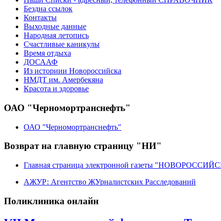
Бездна ссылок
Контакты
Выходные данные
Народная летопись
Счастливые каникулы
Время отдыха
ДОСААФ
Из историии Новороссийска
НМДТ им. Амербекяна
Красота и здоровье
ОАО "Черномортранснефть"
ОАО "Черномортранснефть"
Возврат на главную страницу "НИ"
Главная страница электронной газеты "НОВОРОССИ
АЖУР: Агентство ЖУрналистских Расследований
Поликлиника онлайн