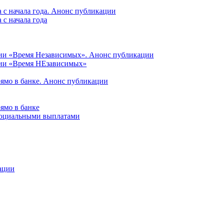
 с начала года. Анонс публикации
с начала года
ции «Время Независимых». Анонс публикации
ции «Время НЕзависимых»
рямо в банке. Анонс публикации
ямо в банке
 социальными выплатами
ации