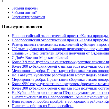
Забыли пароль?
Забыли логин?
Зарегистрироваться
Последние новости
Новороссийский экологический проект «Карты природы
Новороссийский экологический проект «Карты природы 
Размер выплат пенсионных накоплений кубанцев вырос 
292 тыс. кубанских работающих пенсионеров получат п
Свыше 37,3 тыс. жителей Кубани получили от Отделения
C Днём Военно-Морского Флота!
Более 3,9 тыс. путёвок на санаторно-курортное лечение
Более 300 кубанских семей с начала года получили остат
Мероприятие добра. Презентация сборника стихов ново
До 1 августа кубанские работодатели могут подать заяв
Мероприятие добра. Презентация сборника стихов новор
Более 95% госуслуг оказано в цифровом формате с моме
Более 300 кубанских семей с начала года получили остат
На Кубани 56 отцов по имени Пётр получают единое посо
Писатель-сибиряк из Новороссийска. Анонс публикации
День единого пособия пройдёт в 30 городах и районах К
Писатель-сибиряк из Новороссийска