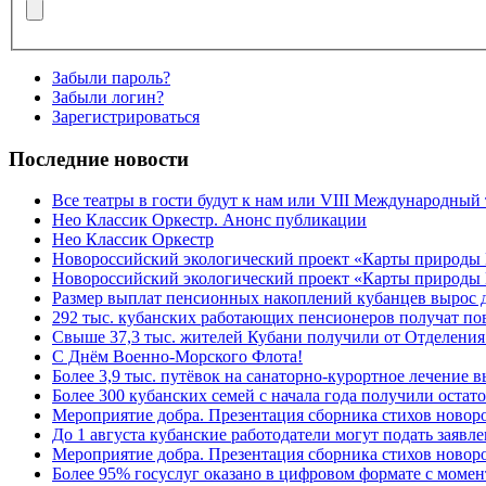
Забыли пароль?
Забыли логин?
Зарегистрироваться
Последние новости
Все театры в гости будут к нам или VIII Международный
Нео Классик Оркестр. Анонс публикации
Нео Классик Оркестр
Новороссийский экологический проект «Карты природы
Новороссийский экологический проект «Карты природы 
Размер выплат пенсионных накоплений кубанцев вырос 
292 тыс. кубанских работающих пенсионеров получат п
Свыше 37,3 тыс. жителей Кубани получили от Отделения
C Днём Военно-Морского Флота!
Более 3,9 тыс. путёвок на санаторно-курортное лечение
Более 300 кубанских семей с начала года получили остат
Мероприятие добра. Презентация сборника стихов ново
До 1 августа кубанские работодатели могут подать заяв
Мероприятие добра. Презентация сборника стихов новор
Более 95% госуслуг оказано в цифровом формате с моме