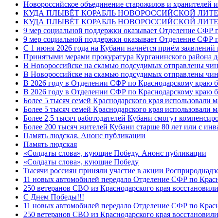
Новороссийское объединение старожилов и хранителей и
КУДА ПЛЫВЁТ КОРАБЛЬ НОВОРОССИЙСКОЙ ЛИТЕРА
КУДА ПЛЫВЁТ КОРАБЛЬ НОВОРОССИЙСКОЙ ЛИТЕ
9 мер социальной поддержки оказывает Отделение СФР п
9 мер социальной поддержки оказывает Отделение СФР п
С 1 июня 2026 года на Кубани начнётся приём заявлени
Принятыми мерами прокуратура Курганинского района до
В Новороссийске на скамью подсудимых отправлены чин
В Новороссийске на скамью подсудимых отправлены чин
В 2026 году в Отделении СФР по Краснодарскому краю 
В 2026 году в Отделении СФР по Краснодарскому краю 
Более 5 тысяч семей Краснодарского края использовали м
Более 5 тысяч семей Краснодарского края использовали м
Более 2,5 тысяч работодателей Кубани смогут компенсиро
Более 200 тысяч жителей Кубани старше 80 лет или с инв
Память людская. Анонс публикации
Память людская
«Солдаты слова», кующие Победу. Анонс публикации
«Солдаты слова», кующие Победу
Тысячи россиян приняли участие в акции Росприроднадз
11 новых автомобилей передало Отделение СФР по Крас
250 ветеранов СВО из Краснодарского края восстановили
С Днем Победы!!!
11 новых автомобилей передало Отделение СФР по Крас
250 ветеранов СВО из Краснодарского края восстановили