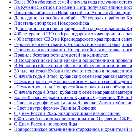
Более 300 кубанских семей с начала года получили остат
На Кубани 56 отцов по имени Пётр получают единое посо
Писатель-сибиряк из Новороссийска. Анонс публикации
День единого пособия пройдёт в 30 городах и районах К
Писатель-сибиряк из Новороссийска
День единого пособия пройдёт в 30 городах и районах Кр
400 ветеранов СВО из Краснодарского края прошли сана
400 ветеранов СВО из Краснодарского края прошли сана
Героизм не имеет границ. Новороссийская выставка, по
Героизм не имеет границ. Новороссийская выставка, по
Правила безопасности для детей на каникулах
В Новороссийске полицейские и общественники провели
В Новороссийске полицейские и общественники провели
38 тыс. жителей Кубани получают пенсию в повышенном р
С начала года 4,8 тыс. кубанских семей направили мате
«Семь ветров» над Новороссийском: как поэзия объедин
«Семь ветров» над Новороссийском: как поэзия объедини
С начала года 4,8 тыс. кубанских семей направили мате
Более 35 тыс. медработников Кубани Отделение СФР по
«Свет внутри формы» Галины Яковенко. Анонс публика
«Свет внутри формы» Галины Яковенко
C Днем России-2026, новороссийцы и все россияне!
630 тысяч больничных листов оплатило Отделение СФР п
C Днем России, новороссийцы!
Новороссийское объединение старожилов и хранителей и