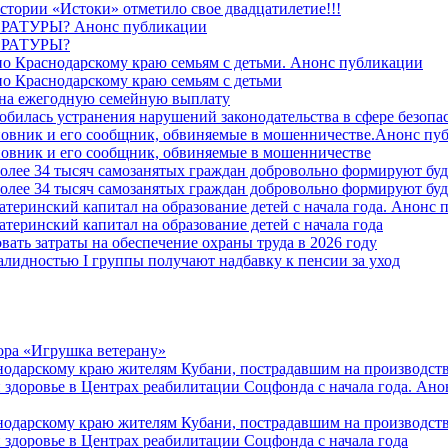
стории «Истоки» отметило свое двадцатилетие!!!
ТУРЫ? Анонс публикации
РАТУРЫ?
о Краснодарскому краю семьям с детьми. Анонс публикации
о Краснодарскому краю семьям с детьми
й на ежегодную семейную выплату
билась устранения нарушений законодательства в сфере безопас
овник и его сообщник, обвиняемые в мошенничестве.Анонс пу
овник и его сообщник, обвиняемые в мошенничестве
более 34 тысяч самозанятых граждан добровольно формируют б
более 34 тысяч самозанятых граждан добровольно формируют б
атеринский капитал на образование детей с начала года. Анонс
атеринский капитал на образование детей с начала года
вать затраты на обеспечение охраны труда в 2026 году
алидностью I группы получают надбавку к пенсии за уход
ора «Игрушка ветерану»
нодарскому краю жителям Кубани, пострадавшим на производст
 здоровье в Центрах реабилитации Соцфонда с начала года. Ан
нодарскому краю жителям Кубани, пострадавшим на производст
 здоровье в Центрах реабилитации Соцфонда с начала года