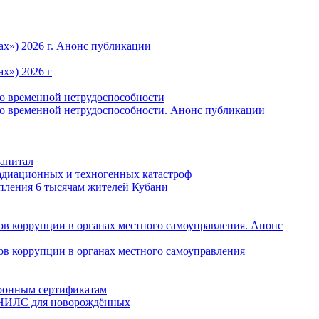
ах») 2026 г. Анонс публикации
х») 2026 г
по временной нетрудоспособности
по временной нетрудоспособности. Анонс публикации
капитал
радиационных и техногенных катастроф
пления 6 тысячам жителей Кубани
в коррупции в органах местного самоуправления. Анонс
в коррупции в органах местного самоуправления
тронным сертификатам
 СНИЛС для новорождённых