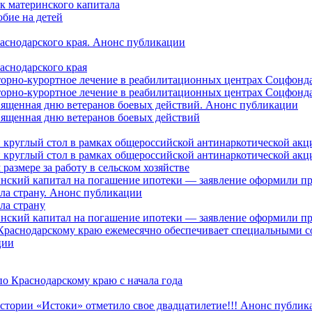
ок материнского капитала
бие на детей
раснодарского края. Анонс публикации
аснодарского края
торно-курортное лечение в реабилитационных центрах Соцфонда
торно-курортное лечение в реабилитационных центрах Соцфонда 
священная дню ветеранов боевых действий. Анонс публикации
священная дню ветеранов боевых действий
 круглый стол в рамках общероссийской антинаркотической ак
 круглый стол в рамках общероссийской антинаркотической ак
азмере за работу в сельском хозяйстве
ринский капитал на погашение ипотеки — заявление оформили п
ила страну. Анонс публикации
ла страну
ринский капитал на погашение ипотеки — заявление оформили пр
 Краснодарскому краю ежемесячно обеспечивает специальными
ции
о Краснодарскому краю с начала года
стории «Истоки» отметило свое двадцатилетие!!! Анонс публик