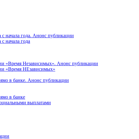
 с начала года. Анонс публикации
с начала года
ции «Время Независимых». Анонс публикации
ции «Время НЕзависимых»
рямо в банке. Анонс публикации
ямо в банке
 социальными выплатами
ации