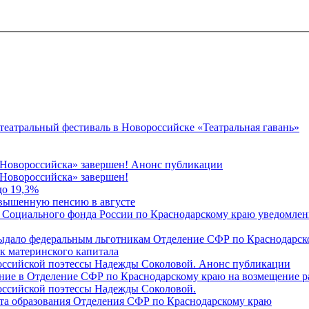
 театральный фестиваль в Новороссийске «Театральная гавань»
 Новороссийска» завершен! Анонс публикации
Новороссийска» завершен!
до 19,3%
овышенную пенсию в августе
 Социального фонда России по Краснодарскому краю уведомлени
 выдало федеральным льготникам Отделение СФР по Краснодарско
ок материнского капитала
российской поэтессы Надежды Соколовой. Анонс публикации
ление в Отделение СФР по Краснодарскому краю на возмещение р
оссийской поэтессы Надежды Соколовой.
нта образования Отделения СФР по Краснодарскому краю