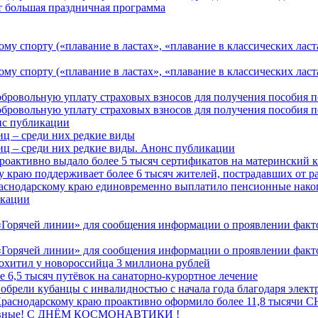
т большая праздничная программа
му спорту («плавание в ластах», «плавание в классических ласт
у спорту («плавание в ластах», «плавание в классических ласта
обровольную уплату страховых взносов для получения пособия 
обровольную уплату страховых взносов для получения пособия 
онс публикации
иц – среди них редкие виды
иц – среди них редкие виды. Анонс публикации
роактивно выдало более 5 тысяч сертификатов на материнский 
 краю поддерживает более 6 тысяч жителей, пострадавших от 
раснодарскому краю единовременно выплатило пенсионные нако
кации
Горячей линии» для сообщения информации о проявлении факто
Горячей линии» для сообщения информации о проявлении факто
охитил у новороссийца 3 миллиона рублей
е 6,5 тысяч путёвок на санаторно‑курортное лечение
иобрели кубанцы с инвалидностью с начала года благодаря элек
 Краснодарскому краю проактивно оформило более 11,8 тысячи
лавные! C ДНЁМ КОСМОНАВТИКИ !