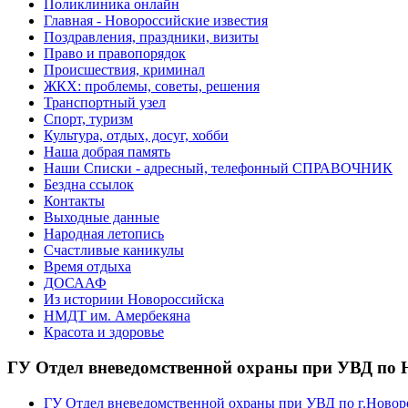
Поликлиника онлайн
Главная - Новороссийские известия
Поздравления, праздники, визиты
Право и правопорядок
Происшествия, криминал
ЖКХ: проблемы, советы, решения
Транспортный узел
Спорт, туризм
Культура, отдых, досуг, хобби
Наша добрая память
Наши Списки - адресный, телефонный СПРАВОЧНИК
Бездна ссылок
Контакты
Выходные данные
Народная летопись
Счастливые каникулы
Время отдыха
ДОСААФ
Из историии Новороссийска
НМДТ им. Амербекяна
Красота и здоровье
ГУ Отдел вневедомственной охраны при УВД по 
ГУ Отдел вневедомственной охраны при УВД по г.Новор