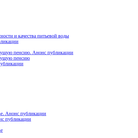
ности и качества питьевой воды
бликации
удущую пенсию. Анонс публикации
удущую пенсию
 публикации
ве. Анонс публикации
онс публикации
ве