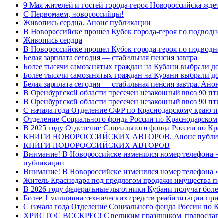
9 Мая жителей и гостей города-героя Новороссийска жде
C Первомаем, новороссийцы!
Живопись сердца. Анонс публикации
В Новороссийске прошел Кубок города-героя по подводно
Живопись сердца
В Новороссийске прошел Кубок города-героя по подводном
Белая зарплата сегодня — стабильная пенсия завтра
Более тысячи самозанятых граждан на Кубани выбрали д
Более тысячи самозанятых граждан на Кубани выбрали д
Белая зарплата сегодня — стабильная пенсия завтра. Ан
В Оренбургской области пресечен незаконный ввоз 90 пт
В Оренбургской области пресечен незаконный ввоз 90 пт
С начала года Отделение СФР по Краснодарскому краю п
Отделение Социального фонда России по Краснодарскому
В 2025 году Отделение Социального фонда России по К
КНИГИ НОВОРОССИЙСКИХ АВТОРОВ. Анонс публи
КНИГИ НОВОРОССИЙСКИХ АВТОРОВ
Внимание! В Новороссийске изменился номер телефона «
публикации
Внимание! В Новороссийске изменился номер телефона «
Житель Краснодара под предлогом продажи имущества п
В 2026 году федеральные льготники Кубани получат боле
Более 1 миллиона технических средств реабилитации пр
С начала года Отделение Социального фонда России по
ХРИСТОС ВОСКРЕС! С великим праздником, правос