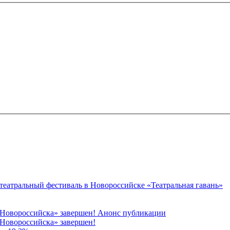
 театральный фестиваль в Новороссийске «Театральная гавань»
 Новороссийска» завершен! Анонс публикации
Новороссийска» завершен!