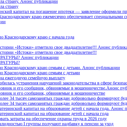
ила страну. Анонс публикации
ла страну
ринский капитал на погашение ипотеки — заявление оформили пр
 Краснодарскому краю ежемесячно обеспечивает специальными
ции
о Краснодарскому краю с начала года
стории «Истоки» отметило свое двадцатилетие!!! Анонс публик
стории «Истоки» отметило свое двадцатилетие!!!
ТУРЫ? Анонс публикации
РАТУРЫ?
о Краснодарскому краю семьям с детьми. Анонс публикации
о Краснодарскому краю семьям с детьми
й на ежегодную семейную выплату
билась устранения нарушений законодательства в сфере безопас
овник и его сообщник, обвиняемые в мошенничестве.Анонс пу
овник и его сообщник, обвиняемые в мошенничестве
более 34 тысяч самозанятых граждан добровольно формируют б
более 34 тысяч самозанятых граждан добровольно формируют б
атеринский капитал на образование детей с начала года. Анонс
атеринский капитал на образование детей с начала года
вать затраты на обеспечение охраны труда в 2026 году
алидностью I группы получают надбавку к пенсии за уход