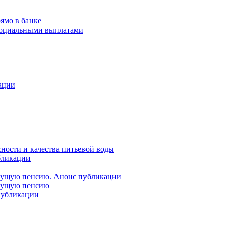
ямо в банке
 социальными выплатами
ации
ности и качества питьевой воды
бликации
удущую пенсию. Анонс публикации
удущую пенсию
 публикации