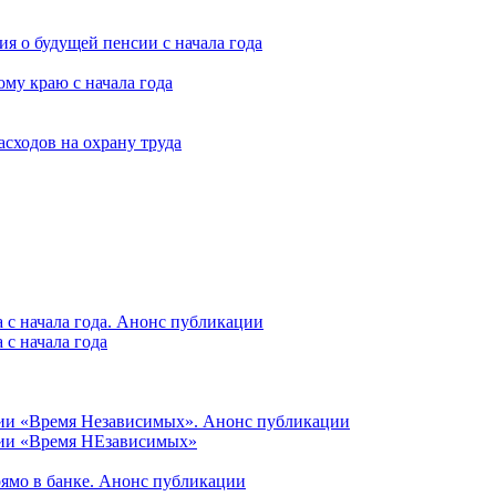
я о будущей пенсии с начала года
му краю с начала года
асходов на охрану труда
 с начала года. Анонс публикации
с начала года
ции «Время Независимых». Анонс публикации
ции «Время НЕзависимых»
рямо в банке. Анонс публикации