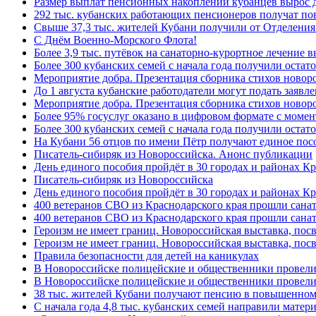
Размер выплат пенсионных накоплений кубанцев вырос 
292 тыс. кубанских работающих пенсионеров получат п
Свыше 37,3 тыс. жителей Кубани получили от Отделения
C Днём Военно-Морского Флота!
Более 3,9 тыс. путёвок на санаторно-курортное лечение
Более 300 кубанских семей с начала года получили остат
Мероприятие добра. Презентация сборника стихов ново
До 1 августа кубанские работодатели могут подать заяв
Мероприятие добра. Презентация сборника стихов новор
Более 95% госуслуг оказано в цифровом формате с моме
Более 300 кубанских семей с начала года получили остат
На Кубани 56 отцов по имени Пётр получают единое посо
Писатель-сибиряк из Новороссийска. Анонс публикации
День единого пособия пройдёт в 30 городах и районах К
Писатель-сибиряк из Новороссийска
День единого пособия пройдёт в 30 городах и районах Кр
400 ветеранов СВО из Краснодарского края прошли сана
400 ветеранов СВО из Краснодарского края прошли сана
Героизм не имеет границ. Новороссийская выставка, по
Героизм не имеет границ. Новороссийская выставка, по
Правила безопасности для детей на каникулах
В Новороссийске полицейские и общественники провели
В Новороссийске полицейские и общественники провели
38 тыс. жителей Кубани получают пенсию в повышенном р
С начала года 4,8 тыс. кубанских семей направили мате