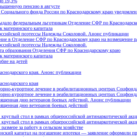
до 19,3%
овышенную пенсию в августе
 Социального фонда России по Краснодарскому краю уведомлени
 выдало федеральным льготникам Отделение СФР по Краснодарско
ок материнского капитала
российской поэтессы Надежды Соколовой. Анонс публикации
ление в Отделение СФР по Краснодарскому краю на возмещение р
оссийской поэтессы Надежды Соколовой.
нта образования Отделения СФР по Краснодарскому краю
ок материнского капитала
бие на детей
раснодарского края. Анонс публикации
аснодарского края
торно-курортное лечение в реабилитационных центрах Соцфонда
торно-курортное лечение в реабилитационных центрах Соцфонда 
священная дню ветеранов боевых действий. Анонс публикации
священная дню ветеранов боевых действий
 круглый стол в рамках общероссийской антинаркотической ак
 круглый стол в рамках общероссийской антинаркотической ак
азмере за работу в сельском хозяйстве
ринский капитал на погашение ипотеки — заявление оформили п