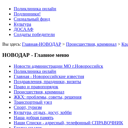
Поликлиника онлайн
Подлинники!
Социальный фонд
Культура
ДОСААФ
Солдаты победители
Вы здесь:
Главная-НОВОДАР
>
Происшествия, криминал
>
Кр
НОВОДАР - Главное меню
Новости администрации МО г.Новороссийск
Поликлиника онлайн
Главная - Новороссийские известия
Поздравления, праздники, визиты
Право и правопорядок
Происшествия, криминал
ЖКХ: проблемы, советы, решения
Транспортный узел
Спорт, туризм
Культура, отдых, досуг, хобби
Наша добрая память
Наши Списки - адресный, телефонный СПРАВОЧНИК
Бездна ссылок