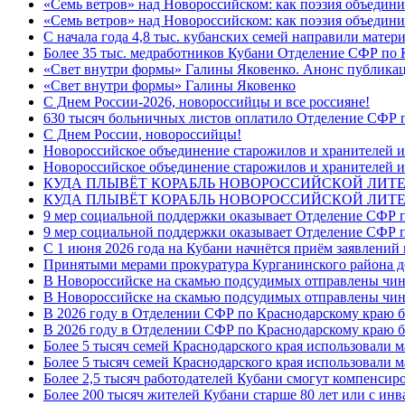
«Семь ветров» над Новороссийском: как поэзия объедин
«Семь ветров» над Новороссийском: как поэзия объедини
С начала года 4,8 тыс. кубанских семей направили мате
Более 35 тыс. медработников Кубани Отделение СФР по
«Свет внутри формы» Галины Яковенко. Анонс публика
«Свет внутри формы» Галины Яковенко
C Днем России-2026, новороссийцы и все россияне!
630 тысяч больничных листов оплатило Отделение СФР п
C Днем России, новороссийцы!
Новороссийское объединение старожилов и хранителей и
Новороссийское объединение старожилов и хранителей и
КУДА ПЛЫВЁТ КОРАБЛЬ НОВОРОССИЙСКОЙ ЛИТЕРА
КУДА ПЛЫВЁТ КОРАБЛЬ НОВОРОССИЙСКОЙ ЛИТЕ
9 мер социальной поддержки оказывает Отделение СФР п
9 мер социальной поддержки оказывает Отделение СФР п
С 1 июня 2026 года на Кубани начнётся приём заявлени
Принятыми мерами прокуратура Курганинского района до
В Новороссийске на скамью подсудимых отправлены чин
В Новороссийске на скамью подсудимых отправлены чин
В 2026 году в Отделении СФР по Краснодарскому краю 
В 2026 году в Отделении СФР по Краснодарскому краю 
Более 5 тысяч семей Краснодарского края использовали м
Более 5 тысяч семей Краснодарского края использовали м
Более 2,5 тысяч работодателей Кубани смогут компенсиро
Более 200 тысяч жителей Кубани старше 80 лет или с инв