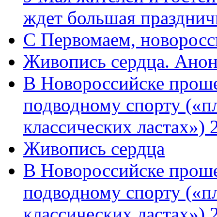
ждет большая празднич
C Первомаем, новорос
Живопись сердца. Анон
В Новороссийске проше
подводному спорту («пл
классических ластах») 
Живопись сердца
В Новороссийске проше
подводному спорту («пл
классических ластах») 