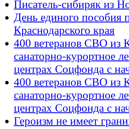
Писатель-сибиряк из Н
День единого пособия п
Краснодарского края
400 ветеранов СВО из 
санаторно-курортное л
центрах Соцфонда с на
400 ветеранов СВО из 
санаторно-курортное л
центрах Соцфонда с нач
Героизм не имеет грани