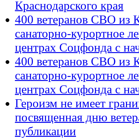
Краснодарского края
400 ветеранов СВО из 
санаторно-курортное л
центрах Соцфонда с на
400 ветеранов СВО из 
санаторно-курортное л
центрах Соцфонда с нач
Героизм не имеет грани
посвященная дню ветер
публикации