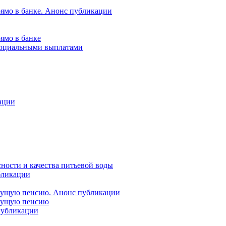
рямо в банке. Анонс публикации
ямо в банке
 социальными выплатами
ации
ности и качества питьевой воды
бликации
удущую пенсию. Анонс публикации
удущую пенсию
 публикации