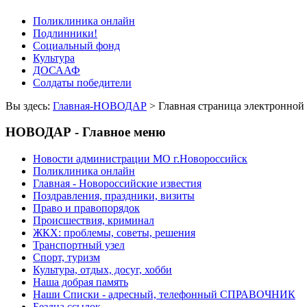
Поликлиника онлайн
Подлинники!
Социальный фонд
Культура
ДОСААФ
Солдаты победители
Вы здесь:
Главная-НОВОДАР
> Главная страница электрон
НОВОДАР - Главное меню
Новости администрации МО г.Новороссийск
Поликлиника онлайн
Главная - Новороссийские известия
Поздравления, праздники, визиты
Право и правопорядок
Происшествия, криминал
ЖКХ: проблемы, советы, решения
Транспортный узел
Спорт, туризм
Культура, отдых, досуг, хобби
Наша добрая память
Наши Списки - адресный, телефонный СПРАВОЧНИК
Бездна ссылок