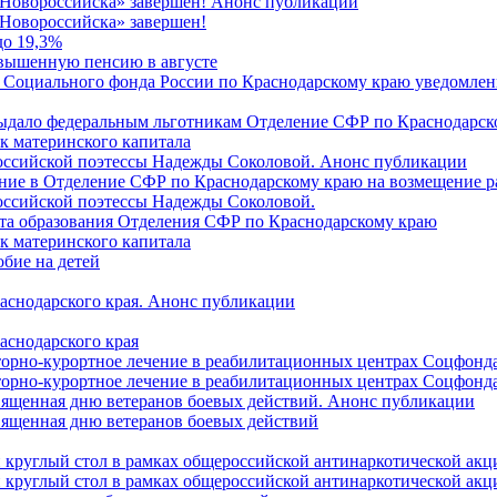
 Новороссийска» завершен! Анонс публикации
Новороссийска» завершен!
до 19,3%
овышенную пенсию в августе
 Социального фонда России по Краснодарскому краю уведомлени
 выдало федеральным льготникам Отделение СФР по Краснодарско
ок материнского капитала
российской поэтессы Надежды Соколовой. Анонс публикации
ление в Отделение СФР по Краснодарскому краю на возмещение р
оссийской поэтессы Надежды Соколовой.
нта образования Отделения СФР по Краснодарскому краю
ок материнского капитала
бие на детей
раснодарского края. Анонс публикации
аснодарского края
торно-курортное лечение в реабилитационных центрах Соцфонда
торно-курортное лечение в реабилитационных центрах Соцфонда 
священная дню ветеранов боевых действий. Анонс публикации
священная дню ветеранов боевых действий
 круглый стол в рамках общероссийской антинаркотической ак
 круглый стол в рамках общероссийской антинаркотической ак