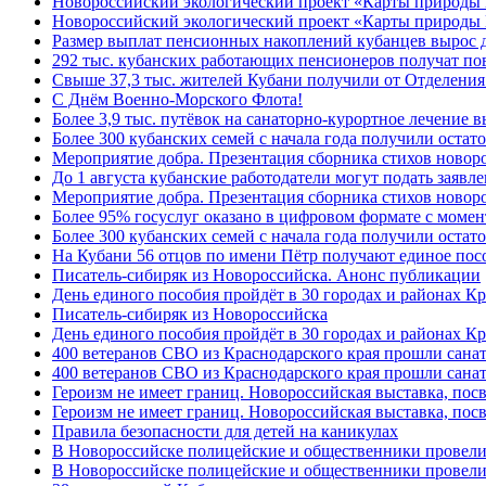
Новороссийский экологический проект «Карты природы
Новороссийский экологический проект «Карты природы 
Размер выплат пенсионных накоплений кубанцев вырос 
292 тыс. кубанских работающих пенсионеров получат п
Свыше 37,3 тыс. жителей Кубани получили от Отделения
C Днём Военно-Морского Флота!
Более 3,9 тыс. путёвок на санаторно-курортное лечение
Более 300 кубанских семей с начала года получили остат
Мероприятие добра. Презентация сборника стихов ново
До 1 августа кубанские работодатели могут подать заяв
Мероприятие добра. Презентация сборника стихов новор
Более 95% госуслуг оказано в цифровом формате с моме
Более 300 кубанских семей с начала года получили остат
На Кубани 56 отцов по имени Пётр получают единое посо
Писатель-сибиряк из Новороссийска. Анонс публикации
День единого пособия пройдёт в 30 городах и районах К
Писатель-сибиряк из Новороссийска
День единого пособия пройдёт в 30 городах и районах Кр
400 ветеранов СВО из Краснодарского края прошли сана
400 ветеранов СВО из Краснодарского края прошли сана
Героизм не имеет границ. Новороссийская выставка, по
Героизм не имеет границ. Новороссийская выставка, по
Правила безопасности для детей на каникулах
В Новороссийске полицейские и общественники провели
В Новороссийске полицейские и общественники провели