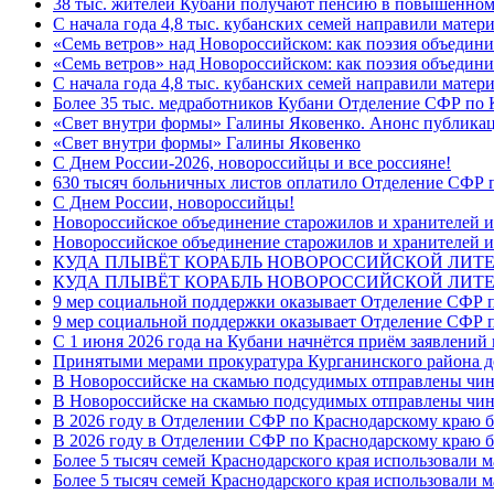
38 тыс. жителей Кубани получают пенсию в повышенном р
С начала года 4,8 тыс. кубанских семей направили мате
«Семь ветров» над Новороссийском: как поэзия объедин
«Семь ветров» над Новороссийском: как поэзия объедини
С начала года 4,8 тыс. кубанских семей направили мате
Более 35 тыс. медработников Кубани Отделение СФР по
«Свет внутри формы» Галины Яковенко. Анонс публика
«Свет внутри формы» Галины Яковенко
C Днем России-2026, новороссийцы и все россияне!
630 тысяч больничных листов оплатило Отделение СФР п
C Днем России, новороссийцы!
Новороссийское объединение старожилов и хранителей и
Новороссийское объединение старожилов и хранителей и
КУДА ПЛЫВЁТ КОРАБЛЬ НОВОРОССИЙСКОЙ ЛИТЕРА
КУДА ПЛЫВЁТ КОРАБЛЬ НОВОРОССИЙСКОЙ ЛИТЕ
9 мер социальной поддержки оказывает Отделение СФР п
9 мер социальной поддержки оказывает Отделение СФР п
С 1 июня 2026 года на Кубани начнётся приём заявлени
Принятыми мерами прокуратура Курганинского района до
В Новороссийске на скамью подсудимых отправлены чин
В Новороссийске на скамью подсудимых отправлены чин
В 2026 году в Отделении СФР по Краснодарскому краю 
В 2026 году в Отделении СФР по Краснодарскому краю 
Более 5 тысяч семей Краснодарского края использовали м
Более 5 тысяч семей Краснодарского края использовали м