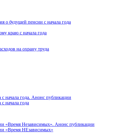
я о будущей пенсии с начала года
му краю с начала года
асходов на охрану труда
 с начала года. Анонс публикации
с начала года
ции «Время Независимых». Анонс публикации
ции «Время НЕзависимых»