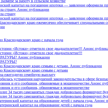
азмере за работу в сельском хозяйстве
ринский капитал на погашение ипотеки — заявление оформили п
ила страну. Анонс публикации
ла страну
ринский капитал на погашение ипотеки — заявление оформили пр
 Краснодарскому краю ежемесячно обеспечивает специальными
ции
о Краснодарскому краю с начала года
стории «Истоки» отметило свое двадцатилетие!!! Анонс публик
стории «Истоки» отметило свое двадцатилетие!!!
ТУРЫ? Анонс публикации
РАТУРЫ?
о Краснодарскому краю семьям с детьми. Анонс публикации
о Краснодарскому краю семьям с детьми
й на ежегодную семейную выплату
билась устранения нарушений законодательства в сфере безопас
овник и его сообщник, обвиняемые в мошенничестве.Анонс пу
овник и его сообщник, обвиняемые в мошенничестве
более 34 тысяч самозанятых граждан добровольно формируют б
более 34 тысяч самозанятых граждан добровольно формируют б
атеринский капитал на образование детей с начала года. Анонс
атеринский капитал на образование детей с начала года