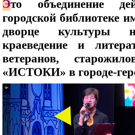
Э
то объединение де
городской библиотеке и
дворце культуры н
краеведение и литера
ветеранов, старожил
«ИСТОКИ» в городе-геро