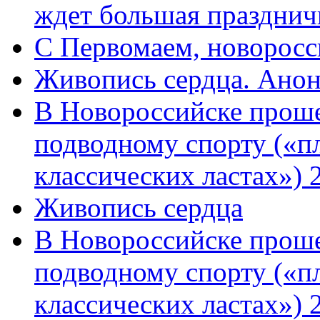
ждет большая празднич
C Первомаем, новорос
Живопись сердца. Анон
В Новороссийске проше
подводному спорту («пл
классических ластах») 
Живопись сердца
В Новороссийске проше
подводному спорту («пл
классических ластах») 