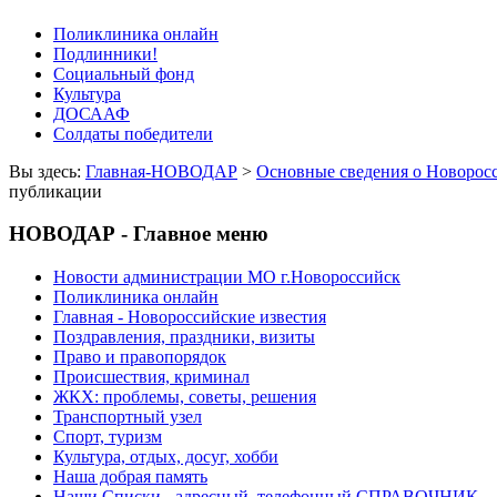
Поликлиника онлайн
Подлинники!
Социальный фонд
Культура
ДОСААФ
Солдаты победители
Вы здесь:
Главная-НОВОДАР
>
Основные сведения о Новорос
публикации
НОВОДАР - Главное меню
Новости администрации МО г.Новороссийск
Поликлиника онлайн
Главная - Новороссийские известия
Поздравления, праздники, визиты
Право и правопорядок
Происшествия, криминал
ЖКХ: проблемы, советы, решения
Транспортный узел
Спорт, туризм
Культура, отдых, досуг, хобби
Наша добрая память
Наши Списки - адресный, телефонный СПРАВОЧНИК