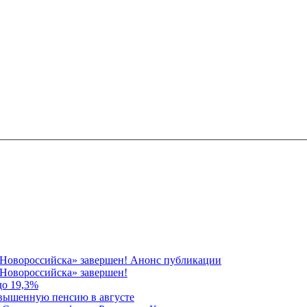
 Новороссийска» завершен! Анонс публикации
Новороссийска» завершен!
до 19,3%
овышенную пенсию в августе