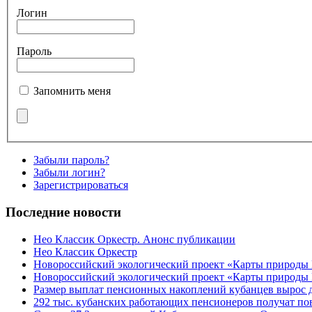
Логин
Пароль
Запомнить меня
Забыли пароль?
Забыли логин?
Зарегистрироваться
Последние новости
Нео Классик Оркестр. Анонс публикации
Нео Классик Оркестр
Новороссийский экологический проект «Карты природы
Новороссийский экологический проект «Карты природы 
Размер выплат пенсионных накоплений кубанцев вырос 
292 тыс. кубанских работающих пенсионеров получат п