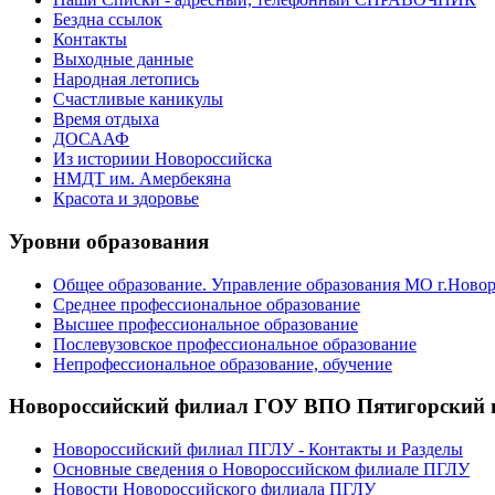
Бездна ссылок
Контакты
Выходные данные
Народная летопись
Счастливые каникулы
Время отдыха
ДОСААФ
Из историии Новороссийска
НМДТ им. Амербекяна
Красота и здоровье
Уровни образования
Общее образование. Управление образования МО г.Ново
Среднее профессиональное образование
Высшее профессиональное образование
Послевузовское профессиональное образование
Непрофессиональное образование, обучение
Новороссийский филиал ГОУ ВПО Пятигорский г
Новороссийский филиал ПГЛУ - Контакты и Разделы
Основные сведения о Новороссийском филиале ПГЛУ
Новости Новороссийского филиала ПГЛУ