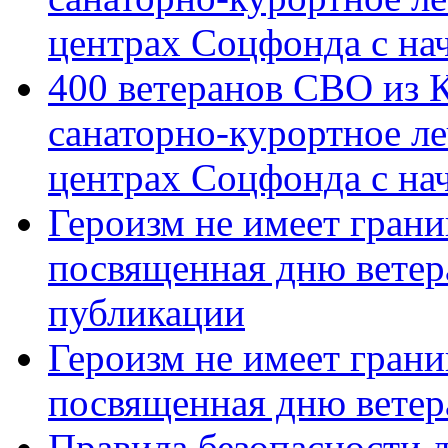
центрах Соцфонда с на
400 ветеранов СВО из 
санаторно-курортное л
центрах Соцфонда с нач
Героизм не имеет грани
посвященная дню ветер
публикации
Героизм не имеет грани
посвященная дню ветер
Правила безопасности д