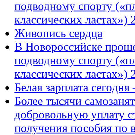
подводному спорту («пл
классических ластах») 
Живопись сердца
В Новороссийске проше
подводному спорту («пл
классических ластах») 
Белая зарплата сегодня
Более тысячи самозаня
добровольную уплату с
получения пособия по 