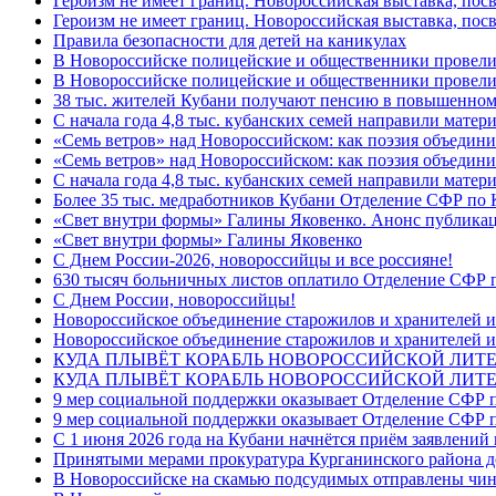
Героизм не имеет границ. Новороссийская выставка, по
Героизм не имеет границ. Новороссийская выставка, по
Правила безопасности для детей на каникулах
В Новороссийске полицейские и общественники провели
В Новороссийске полицейские и общественники провели
38 тыс. жителей Кубани получают пенсию в повышенном р
С начала года 4,8 тыс. кубанских семей направили мате
«Семь ветров» над Новороссийском: как поэзия объедин
«Семь ветров» над Новороссийском: как поэзия объедини
С начала года 4,8 тыс. кубанских семей направили мате
Более 35 тыс. медработников Кубани Отделение СФР по
«Свет внутри формы» Галины Яковенко. Анонс публика
«Свет внутри формы» Галины Яковенко
C Днем России-2026, новороссийцы и все россияне!
630 тысяч больничных листов оплатило Отделение СФР п
C Днем России, новороссийцы!
Новороссийское объединение старожилов и хранителей и
Новороссийское объединение старожилов и хранителей и
КУДА ПЛЫВЁТ КОРАБЛЬ НОВОРОССИЙСКОЙ ЛИТЕРА
КУДА ПЛЫВЁТ КОРАБЛЬ НОВОРОССИЙСКОЙ ЛИТЕ
9 мер социальной поддержки оказывает Отделение СФР п
9 мер социальной поддержки оказывает Отделение СФР п
С 1 июня 2026 года на Кубани начнётся приём заявлени
Принятыми мерами прокуратура Курганинского района до
В Новороссийске на скамью подсудимых отправлены чин