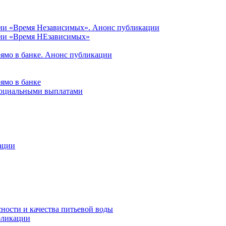
ции «Время Независимых». Анонс публикации
ции «Время НЕзависимых»
рямо в банке. Анонс публикации
ямо в банке
 социальными выплатами
ации
ности и качества питьевой воды
бликации