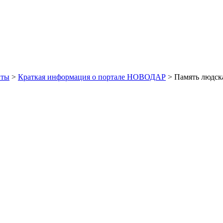
иты
>
Краткая информация о портале НОВОДАР
> Память людск