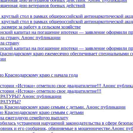
священная дню ветеранов боевых действий. Анонс публикации
священная дню ветеранов боевых действий
 круглый стол в рамках общероссийской антинаркотической ак
 круглый стол в рамках общероссийской антинаркотической ак
азмере за работу в сельском хозяйстве
ринский капитал на погашение ипотеки — заявление оформили п
ила страну. Анонс публикации
ла страну
ринский капитал на погашение ипотеки — заявление оформили пр
 Краснодарскому краю ежемесячно обеспечивает специальными
ции
о Краснодарскому краю с начала года
стории «Истоки» отметило свое двадцатилетие!!! Анонс публик
стории «Истоки» отметило свое двадцатилетие!!!
ТУРЫ? Анонс публикации
РАТУРЫ?
о Краснодарскому краю семьям с детьми. Анонс публикации
о Краснодарскому краю семьям с детьми
й на ежегодную семейную выплату
билась устранения нарушений законодательства в сфере безопас
овник и его сообщник, обвиняемые в мошенничестве.Анонс пу