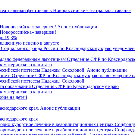
 театральный фестиваль в Новороссийске «Театральная гавань»
 Новороссийска» завершен! Анонс публикации
Новороссийска» завершен!
до 19,3%
овышенную пенсию в августе
 Социального фонда России по Краснодарскому краю уведомлени
 выдало федеральным льготникам Отделение СФР по Краснодарско
ок материнского капитала
российской поэтессы Надежды Соколовой. Анонс публикации
ление в Отделение СФР по Краснодарскому краю на возмещение р
оссийской поэтессы Надежды Соколовой.
нта образования Отделения СФР по Краснодарскому краю
ок материнского капитала
бие на детей
раснодарского края. Анонс публикации
аснодарского края
торно-курортное лечение в реабилитационных центрах Соцфонда
торно-курортное лечение в реабилитационных центрах Соцфонда 