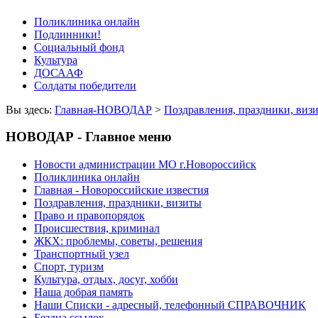
Поликлиника онлайн
Подлинники!
Социальный фонд
Культура
ДОСААФ
Солдаты победители
Вы здесь:
Главная-НОВОДАР
>
Поздравления, праздники, виз
НОВОДАР - Главное меню
Новости администрации МО г.Новороссийск
Поликлиника онлайн
Главная - Новороссийские известия
Поздравления, праздники, визиты
Право и правопорядок
Происшествия, криминал
ЖКХ: проблемы, советы, решения
Транспортный узел
Спорт, туризм
Культура, отдых, досуг, хобби
Наша добрая память
Наши Списки - адресный, телефонный СПРАВОЧНИК
Бездна ссылок