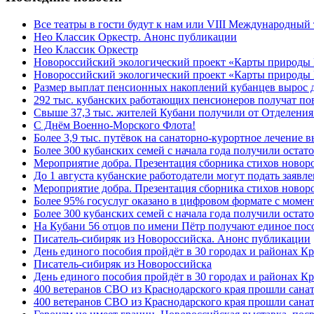
Все театры в гости будут к нам или VIII Международный
Нео Классик Оркестр. Анонс публикации
Нео Классик Оркестр
Новороссийский экологический проект «Карты природы
Новороссийский экологический проект «Карты природы 
Размер выплат пенсионных накоплений кубанцев вырос 
292 тыс. кубанских работающих пенсионеров получат п
Свыше 37,3 тыс. жителей Кубани получили от Отделения
C Днём Военно-Морского Флота!
Более 3,9 тыс. путёвок на санаторно-курортное лечение
Более 300 кубанских семей с начала года получили остат
Мероприятие добра. Презентация сборника стихов ново
До 1 августа кубанские работодатели могут подать заяв
Мероприятие добра. Презентация сборника стихов новор
Более 95% госуслуг оказано в цифровом формате с моме
Более 300 кубанских семей с начала года получили остат
На Кубани 56 отцов по имени Пётр получают единое посо
Писатель-сибиряк из Новороссийска. Анонс публикации
День единого пособия пройдёт в 30 городах и районах К
Писатель-сибиряк из Новороссийска
День единого пособия пройдёт в 30 городах и районах Кр
400 ветеранов СВО из Краснодарского края прошли сана
400 ветеранов СВО из Краснодарского края прошли сана