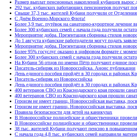
Размер выплат пенсионных накоплений кубанцев вырос 
292 тыс. кубанских работающих пенсионеров получат п
Свыше 37,3 тыс. жителей Кубани получили от Отделения
C Днём Военно-Морского Флота!
Более 3,9 тыс. путёвок на санаторно-курортное лечение
Более 300 кубанских семей с начала года получили остат
Мероприятие добра. Презентация сборника стихов ново
До 1 августа кубанские работодатели могут подать заяв
Мероприятие добра. Презентация сборника стихов новор
Более 95% госуслуг оказано в цифровом формате с моме
Более 300 кубанских семей с начала года получили остат
На Кубани 56 отцов по имени Пётр получают единое посо
Писатель-сибиряк из Новороссийска. Анонс публикации
День единого пособия пройдёт в 30 городах и районах К
Писатель-сибиряк из Новороссийска
День единого пособия пройдёт в 30 городах и районах Кр
400 ветеранов СВО из Краснодарского края прошли сана
400 ветеранов СВО из Краснодарского края прошли сана
Героизм не имеет границ. Новороссийская выставка, по
Героизм не имеет границ. Новороссийская выставка, по
Правила безопасности для детей на каникулах
В Новороссийске полицейские и общественники провели
В Новороссийске полицейские и общественники провели
38 тыс. жителей Кубани получают пенсию в повышенном р
С начала года 4,8 тыс. кубанских семей направили мате