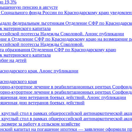
до 19,3%
овышенную пенсию в августе
 Социального фонда России по Краснодарскому краю уведомлени
 выдало федеральным льготникам Отделение СФР по Краснодарско
ок материнского капитала
российской поэтессы Надежды Соколовой. Анонс публикации
ление в Отделение СФР по Краснодарскому краю на возмещение р
оссийской поэтессы Надежды Соколовой.
нта образования Отделения СФР по Краснодарскому краю
ок материнского капитала
бие на детей
раснодарского края. Анонс публикации
аснодарского края
торно-курортное лечение в реабилитационных центрах Соцфонда
торно-курортное лечение в реабилитационных центрах Соцфонда 
священная дню ветеранов боевых действий. Анонс публикации
священная дню ветеранов боевых действий
 круглый стол в рамках общероссийской антинаркотической ак
 круглый стол в рамках общероссийской антинаркотической ак
азмере за работу в сельском хозяйстве
ринский капитал на погашение ипотеки — заявление оформили п