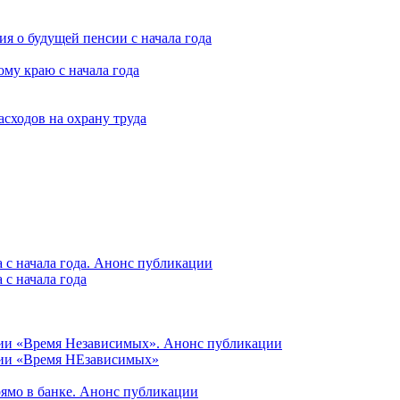
я о будущей пенсии с начала года
му краю с начала года
асходов на охрану труда
 с начала года. Анонс публикации
с начала года
ции «Время Независимых». Анонс публикации
ции «Время НЕзависимых»
рямо в банке. Анонс публикации