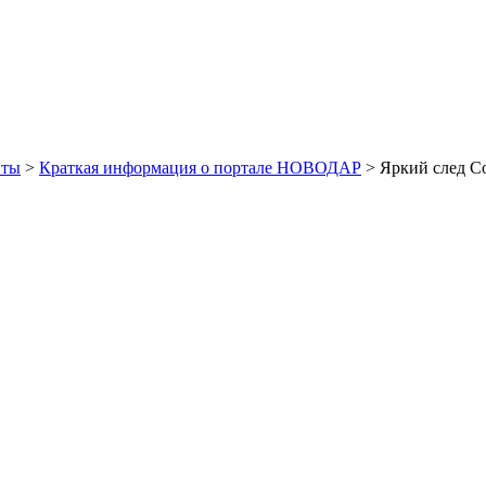
иты
>
Краткая информация о портале НОВОДАР
> Яркий след С