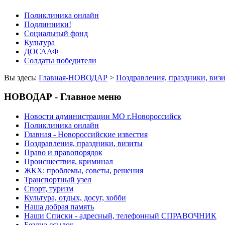
Поликлиника онлайн
Подлинники!
Социальный фонд
Культура
ДОСААФ
Солдаты победители
Вы здесь:
Главная-НОВОДАР
>
Поздравления, праздники, виз
НОВОДАР - Главное меню
Новости администрации МО г.Новороссийск
Поликлиника онлайн
Главная - Новороссийские известия
Поздравления, праздники, визиты
Право и правопорядок
Происшествия, криминал
ЖКХ: проблемы, советы, решения
Транспортный узел
Спорт, туризм
Культура, отдых, досуг, хобби
Наша добрая память
Наши Списки - адресный, телефонный СПРАВОЧНИК
Бездна ссылок