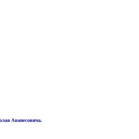
олая Аванесовича
.