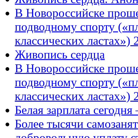
В Новороссийске проше
подводному спорту («пл
классических ластах») 
Живопись сердца
В Новороссийске проше
подводному спорту («пл
классических ластах») 
Белая зарплата сегодня
Более тысячи самозаня
добровольную уплату с