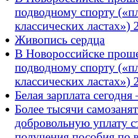
подводному спорту («пл
классических ластах») 
Живопись сердца
В Новороссийске проше
подводному спорту («пл
классических ластах») 
Белая зарплата сегодня
Более тысячи самозаня
добровольную уплату с
получения пособия по 