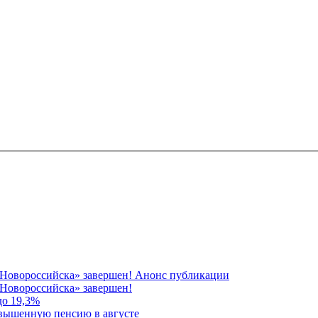
 Новороссийска» завершен! Анонс публикации
Новороссийска» завершен!
до 19,3%
овышенную пенсию в августе