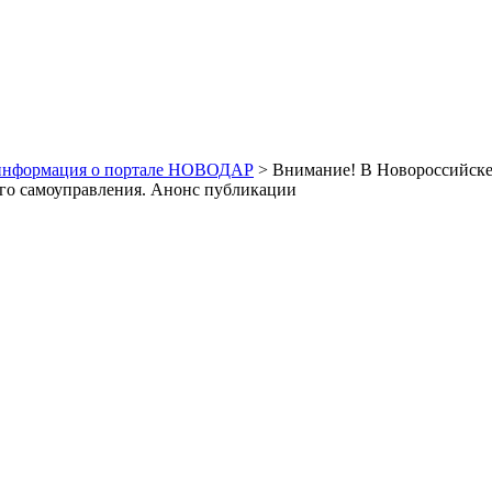
информация о портале НОВОДАР
> Внимание! В Новороссийске
го самоуправления. Анонс публикации