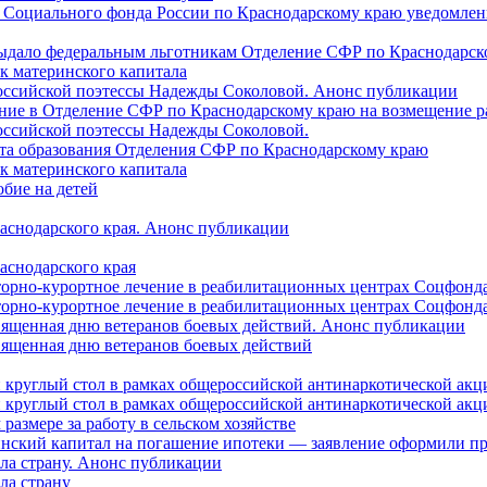
 Социального фонда России по Краснодарскому краю уведомлени
 выдало федеральным льготникам Отделение СФР по Краснодарско
ок материнского капитала
российской поэтессы Надежды Соколовой. Анонс публикации
ление в Отделение СФР по Краснодарскому краю на возмещение р
оссийской поэтессы Надежды Соколовой.
нта образования Отделения СФР по Краснодарскому краю
ок материнского капитала
бие на детей
раснодарского края. Анонс публикации
аснодарского края
торно-курортное лечение в реабилитационных центрах Соцфонда
торно-курортное лечение в реабилитационных центрах Соцфонда 
священная дню ветеранов боевых действий. Анонс публикации
священная дню ветеранов боевых действий
 круглый стол в рамках общероссийской антинаркотической ак
 круглый стол в рамках общероссийской антинаркотической ак
азмере за работу в сельском хозяйстве
ринский капитал на погашение ипотеки — заявление оформили п
ила страну. Анонс публикации
ла страну