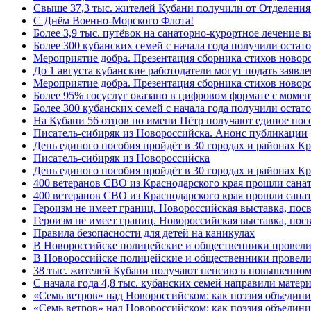
Свыше 37,3 тыс. жителей Кубани получили от Отделения
C Днём Военно-Морского Флота!
Более 3,9 тыс. путёвок на санаторно-курортное лечение
Более 300 кубанских семей с начала года получили остат
Мероприятие добра. Презентация сборника стихов ново
До 1 августа кубанские работодатели могут подать заяв
Мероприятие добра. Презентация сборника стихов новор
Более 95% госуслуг оказано в цифровом формате с моме
Более 300 кубанских семей с начала года получили остат
На Кубани 56 отцов по имени Пётр получают единое посо
Писатель-сибиряк из Новороссийска. Анонс публикации
День единого пособия пройдёт в 30 городах и районах К
Писатель-сибиряк из Новороссийска
День единого пособия пройдёт в 30 городах и районах Кр
400 ветеранов СВО из Краснодарского края прошли сана
400 ветеранов СВО из Краснодарского края прошли сана
Героизм не имеет границ. Новороссийская выставка, по
Героизм не имеет границ. Новороссийская выставка, по
Правила безопасности для детей на каникулах
В Новороссийске полицейские и общественники провели
В Новороссийске полицейские и общественники провели
38 тыс. жителей Кубани получают пенсию в повышенном р
С начала года 4,8 тыс. кубанских семей направили мате
«Семь ветров» над Новороссийском: как поэзия объедин
«Семь ветров» над Новороссийском: как поэзия объедини