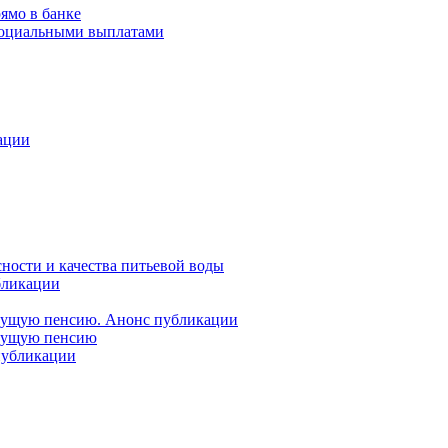
ямо в банке
 социальными выплатами
ации
ности и качества питьевой воды
бликации
удущую пенсию. Анонс публикации
удущую пенсию
 публикации