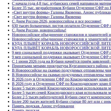
С начала года 4,8 тыс. кубанских семей направили мате
Более 35 тыс. медработников Кубани Отделение СФР по
«Свет внутри формы» Галины Яковенко. Анонс публика
«Свет внутри формы» Галины Яковенко
C Днем России-2026, новороссийцы и все россияне!
630 тысяч больничных листов оплатило Отделение СФР п
C Днем России, новороссийцы!
Новороссийское объединение старожилов и хранителей и
Новороссийское объединение старожилов и хранителей и
КУДА ПЛЫВЁТ КОРАБЛЬ НОВОРОССИЙСКОЙ ЛИТЕРА
КУДА ПЛЫВЁТ КОРАБЛЬ НОВОРОССИЙСКОЙ ЛИТЕ
9 мер социальной поддержки оказывает Отделение СФР п
9 мер социальной поддержки оказывает Отделение СФР п
С 1 июня 2026 года на Кубани начнётся приём заявлени
Принятыми мерами прокуратура Курганинского района до
В Новороссийске на скамью подсудимых отправлены чин
В Новороссийске на скамью подсудимых отправлены чин
В 2026 году в Отделении СФР по Краснодарскому краю 
В 2026 году в Отделении СФР по Краснодарскому краю 
Более 5 тысяч семей Краснодарского края использовали м
Более 5 тысяч семей Краснодарского края использовали м
Более 2,5 тысяч работодателей Кубани смогут компенсиро
Более 200 тысяч жителей Кубани старше 80 лет или с инв
Память людская. Анонс публикации
Память людская