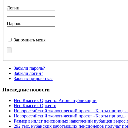
Логин
Пароль
Запомнить меня
Забыли пароль?
Забыли логин?
Зарегистрироваться
Последние новости
Нео Классик Оркестр. Анонс публикации
Нео Классик Оркестр
Новороссийский экологический проект «Карты природы
Новороссийский экологический проект «Карты природы 
Размер выплат пенсионных накоплений кубанцев вырос 
292 тыс. кубанских работающих пенсионеров получат п