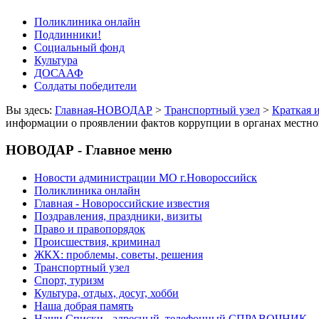
Поликлиника онлайн
Подлинники!
Социальный фонд
Культура
ДОСААФ
Солдаты победители
Вы здесь:
Главная-НОВОДАР
>
Транспортный узел
>
Краткая 
информации о проявлении фактов коррупции в органах местно
НОВОДАР - Главное меню
Новости администрации МО г.Новороссийск
Поликлиника онлайн
Главная - Новороссийские известия
Поздравления, праздники, визиты
Право и правопорядок
Происшествия, криминал
ЖКХ: проблемы, советы, решения
Транспортный узел
Спорт, туризм
Культура, отдых, досуг, хобби
Наша добрая память
Наши Списки - адресный, телефонный СПРАВОЧНИК