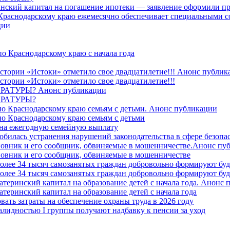
ринский капитал на погашение ипотеки — заявление оформили пр
 Краснодарскому краю ежемесячно обеспечивает специальными
ции
о Краснодарскому краю с начала года
стории «Истоки» отметило свое двадцатилетие!!! Анонс публик
стории «Истоки» отметило свое двадцатилетие!!!
ТУРЫ? Анонс публикации
РАТУРЫ?
о Краснодарскому краю семьям с детьми. Анонс публикации
о Краснодарскому краю семьям с детьми
й на ежегодную семейную выплату
билась устранения нарушений законодательства в сфере безопас
овник и его сообщник, обвиняемые в мошенничестве.Анонс пу
овник и его сообщник, обвиняемые в мошенничестве
более 34 тысяч самозанятых граждан добровольно формируют б
более 34 тысяч самозанятых граждан добровольно формируют б
атеринский капитал на образование детей с начала года. Анонс
атеринский капитал на образование детей с начала года
вать затраты на обеспечение охраны труда в 2026 году
алидностью I группы получают надбавку к пенсии за уход