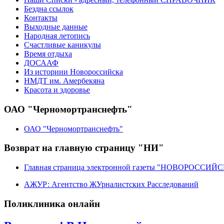
Бездна ссылок
Контакты
Выходные данные
Народная летопись
Счастливые каникулы
Время отдыха
ДОСААФ
Из историии Новороссийска
НМДТ им. Амербекяна
Красота и здоровье
ОАО "Черномортранснефть"
ОАО "Черномортранснефть"
Возврат на главную страницу "НИ"
Главная страница электронной газеты "НОВОРОССИ
АЖУР: Агентство ЖУрналистских Расследований
Поликлиника онлайн