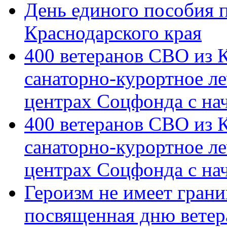
День единого пособия п
Краснодарского края
400 ветеранов СВО из 
санаторно-курортное л
центрах Соцфонда с на
400 ветеранов СВО из 
санаторно-курортное л
центрах Соцфонда с нач
Героизм не имеет грани
посвященная дню ветер