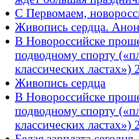
C Первомаем, новорос
Живопись сердца. Анон
В Новороссийске проше
подводному спорту («пл
классических ластах») 
Живопись сердца
В Новороссийске проше
подводному спорту («пл
классических ластах») 
Белая зарплата сегодня