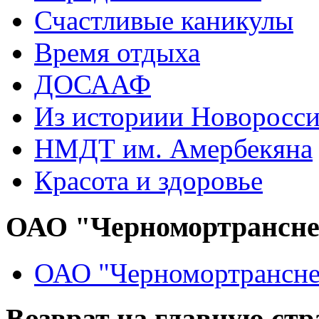
Счастливые каникулы
Время отдыха
ДОСААФ
Из историии Новоросси
НМДТ им. Амербекяна
Красота и здоровье
ОАО "Черномортрансн
ОАО "Черномортрансне
Возврат на главную ст