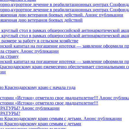
торно-курортное лечение в реабилитационных центрах Соцфонда
торно-курортное лечение в реабилитационных центрах Соцфонда 
священная дню ветеранов боевых действий. Анонс публикации
священная дню ветеранов боевых действий
 круглый стол в рамках общероссийской антинаркотической ак
 круглый стол в рамках общероссийской антинаркотической ак
азмере за работу в сельском хозяйстве
ринский капитал на погашение ипотеки — заявление оформили п
ила страну. Анонс публикации
ла страну
ринский капитал на погашение ипотеки — заявление оформили пр
 Краснодарскому краю ежемесячно обеспечивает специальными
ции
о Краснодарскому краю с начала года
стории «Истоки» отметило свое двадцатилетие!!! Анонс публик
стории «Истоки» отметило свое двадцатилетие!!!
ТУРЫ? Анонс публикации
РАТУРЫ?
о Краснодарскому краю семьям с детьми. Анонс публикации
о Краснодарскому краю семьям с детьми
й на ежегодную семейную выплату