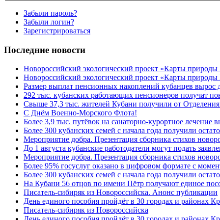
Забыли пароль?
Забыли логин?
Зарегистрироваться
Последние новости
Новороссийский экологический проект «Карты природы
Новороссийский экологический проект «Карты природы 
Размер выплат пенсионных накоплений кубанцев вырос 
292 тыс. кубанских работающих пенсионеров получат п
Свыше 37,3 тыс. жителей Кубани получили от Отделения
C Днём Военно-Морского Флота!
Более 3,9 тыс. путёвок на санаторно-курортное лечение
Более 300 кубанских семей с начала года получили остат
Мероприятие добра. Презентация сборника стихов ново
До 1 августа кубанские работодатели могут подать заяв
Мероприятие добра. Презентация сборника стихов новор
Более 95% госуслуг оказано в цифровом формате с моме
Более 300 кубанских семей с начала года получили остат
На Кубани 56 отцов по имени Пётр получают единое посо
Писатель-сибиряк из Новороссийска. Анонс публикации
День единого пособия пройдёт в 30 городах и районах К
Писатель-сибиряк из Новороссийска
День единого пособия пройдёт в 30 городах и районах Кр