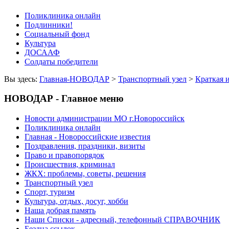
Поликлиника онлайн
Подлинники!
Социальный фонд
Культура
ДОСААФ
Солдаты победители
Вы здесь:
Главная-НОВОДАР
>
Транспортный узел
>
Краткая 
НОВОДАР - Главное меню
Новости администрации МО г.Новороссийск
Поликлиника онлайн
Главная - Новороссийские известия
Поздравления, праздники, визиты
Право и правопорядок
Происшествия, криминал
ЖКХ: проблемы, советы, решения
Транспортный узел
Спорт, туризм
Культура, отдых, досуг, хобби
Наша добрая память
Наши Списки - адресный, телефонный СПРАВОЧНИК
Бездна ссылок