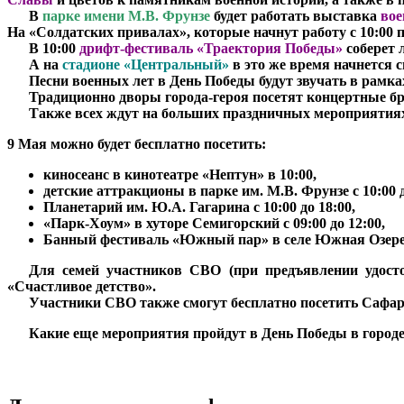
***
В
парке имени М.В. Фрунзе
будет работать выставка
вое
На «Солдатских привалах», которые начнут работу с 10:00
***
В 10:00
дрифт-фестиваль «Траектория Победы»
соберет 
***
А на
стадионе «Центральный»
в это же время начнется
***
Песни военных лет в День Победы будут звучать в рамк
***
Традиционно дворы города-героя посетят концертные б
***
Также всех ждут на больших праздничных мероприятиях
9 Мая можно будет бесплатно посетить:
киносеанс в кинотеатре «Нептун» в 10:00,
детские аттракционы в парке им. М.В. Фрунзе с 10:00 д
Планетарий им. Ю.А. Гагарина с 10:00 до 18:00,
«Парк-Хоум» в хуторе Семигорский с 09:00 до 12:00,
Банный фестиваль «Южный пар» в селе Южная Озереевк
***
Для семей участников СВО (при предъявлении удосто
«Счастливое детство».
***
Участники СВО также смогут бесплатно посетить Сафари
***
Какие еще мероприятия пройдут в День Победы в городе