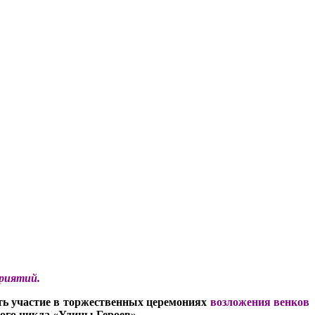
приятий.
нять участие в торжественных церемониях
возложения венков
ого цикла «Улицы Героев».