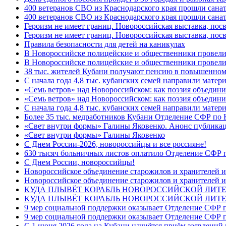
400 ветеранов СВО из Краснодарского края прошли сана
400 ветеранов СВО из Краснодарского края прошли сана
Героизм не имеет границ. Новороссийская выставка, по
Героизм не имеет границ. Новороссийская выставка, по
Правила безопасности для детей на каникулах
В Новороссийске полицейские и общественники провели
В Новороссийске полицейские и общественники провели
38 тыс. жителей Кубани получают пенсию в повышенном р
С начала года 4,8 тыс. кубанских семей направили мате
«Семь ветров» над Новороссийском: как поэзия объедин
«Семь ветров» над Новороссийском: как поэзия объедини
С начала года 4,8 тыс. кубанских семей направили мате
Более 35 тыс. медработников Кубани Отделение СФР по
«Свет внутри формы» Галины Яковенко. Анонс публика
«Свет внутри формы» Галины Яковенко
C Днем России-2026, новороссийцы и все россияне!
630 тысяч больничных листов оплатило Отделение СФР п
C Днем России, новороссийцы!
Новороссийское объединение старожилов и хранителей и
Новороссийское объединение старожилов и хранителей и
КУДА ПЛЫВЁТ КОРАБЛЬ НОВОРОССИЙСКОЙ ЛИТЕРА
КУДА ПЛЫВЁТ КОРАБЛЬ НОВОРОССИЙСКОЙ ЛИТЕ
9 мер социальной поддержки оказывает Отделение СФР п
9 мер социальной поддержки оказывает Отделение СФР п
С 1 июня 2026 года на Кубани начнётся приём заявлени