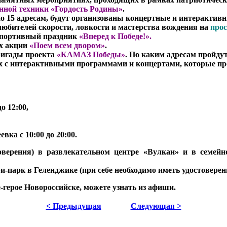
нной техники «Гордость Родины»
.
 по 15 адресам, будут организованы концертные и интеракти
любителей скорости, ловкости и мастерства вождения на
прос
 спортивный праздник
«Вперед к Победе!».
ах акции
«Поем всем двором»
.
ригады проекта
«КАМАЗ Победы»
. По каким адресам пройду
 с интерактивными программами и концертами, которые про
о 12:00,
а с 10:00 до 20:00.
верения) в развлекательном центре «Вулкан» и в семейн
-парк в Геленджике (при себе необходимо иметь удостоверени
-герое Новороссийске, можете узнать из афиши.
< Предыдущая
Следующая >