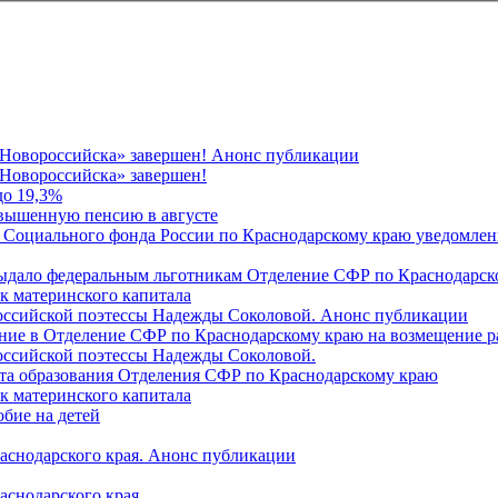
 Новороссийска» завершен! Анонс публикации
Новороссийска» завершен!
до 19,3%
овышенную пенсию в августе
 Социального фонда России по Краснодарскому краю уведомлени
 выдало федеральным льготникам Отделение СФР по Краснодарско
ок материнского капитала
российской поэтессы Надежды Соколовой. Анонс публикации
ление в Отделение СФР по Краснодарскому краю на возмещение р
оссийской поэтессы Надежды Соколовой.
нта образования Отделения СФР по Краснодарскому краю
ок материнского капитала
бие на детей
раснодарского края. Анонс публикации
аснодарского края