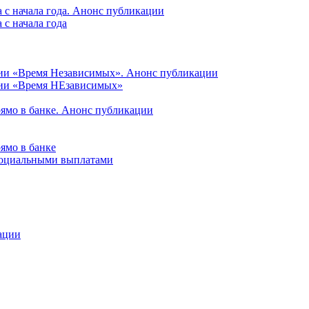
 с начала года. Анонс публикации
с начала года
ции «Время Независимых». Анонс публикации
ции «Время НЕзависимых»
рямо в банке. Анонс публикации
ямо в банке
 социальными выплатами
ации