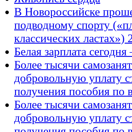
В Новороссийске проше
подводному спорту («пл
классических ластах») 
Белая зарплата сегодня
Более тысячи самозаня
добровольную уплату с
получения пособия по 
Более тысячи самозаня
добровольную уплату с
получения пособия по 