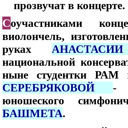
прозвучат в концерте.
С
оучастниками кон
виолончель, изготовле
руках
АНАСТАСИ
национальной консерва
ныне студентки РАМ
СЕРЕБРЯКОВОЙ
- 
юношеского симфони
БАШМЕТА
.