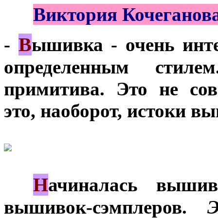
***
Виктория Кочеганова
В
-
ышивка - очень инт
определенным стиле
примитива. Это не со
это, наоборот, истоки в
Н
***
ачиналась выши
вышивок-сэмплеров.