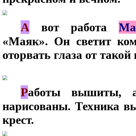
А
***
вот работа
Ма
«Маяк». Он светит ком
оторвать глаза от такой
Р
***
аботы вышиты, а
нарисованы. Техника в
крест.