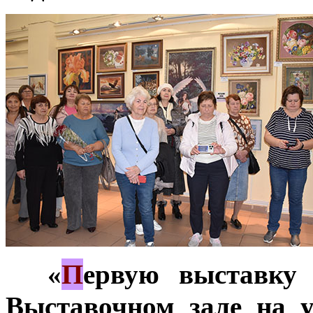
П
***
«
ервую выставку
Выставочном зале на у