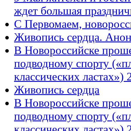
ждет большая празднич
C Первомаем, новорос
Живопись сердца. Анон
В Новороссийске проше
подводному спорту («пл
классических ластах») 
Живопись сердца
В Новороссийске проше
подводному спорту («пл
классических ластах») 