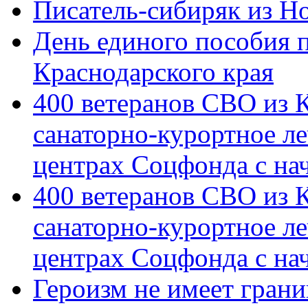
Писатель-сибиряк из Н
День единого пособия п
Краснодарского края
400 ветеранов СВО из 
санаторно-курортное л
центрах Соцфонда с на
400 ветеранов СВО из 
санаторно-курортное л
центрах Соцфонда с нач
Героизм не имеет грани