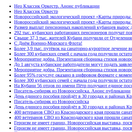
Нео Классик Оркестр. Анонс публикации
Нео Классик Оркестр
Новороссийский экологический проект «Карты природы
Новороссийский экологический проект «Карты природы 
Размер выплат пенсионных накоплений кубанцев вырос 
292 тыс. кубанских работающих пенсионеров получат п
Свыше 37,3 тыс. жителей Кубани получили от Отделения
C Днём Военно-Морского Флота!
Более 3,9 тыс. путёвок на санаторно-курортное лечение
Более 300 кубанских семей с начала года получили остат
Мероприятие добра. Презентация сборника стихов ново
До 1 августа кубанские работодатели могут подать заяв
Мероприятие добра. Презентация сборника стихов новор
Более 95% госуслуг оказано в цифровом формате с моме
Более 300 кубанских семей с начала года получили остат
На Кубани 56 отцов по имени Пётр получают единое посо
Писатель-сибиряк из Новороссийска. Анонс публикации
День единого пособия пройдёт в 30 городах и районах К
Писатель-сибиряк из Новороссийска
День единого пособия пройдёт в 30 городах и районах Кр
400 ветеранов СВО из Краснодарского края прошли сана
400 ветеранов СВО из Краснодарского края прошли сана
Героизм не имеет границ. Новороссийская выставка, по
Героизм не имеет границ. Новороссийская выставка, по