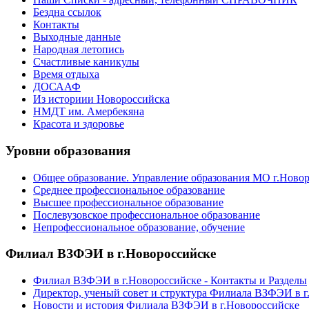
Бездна ссылок
Контакты
Выходные данные
Народная летопись
Счастливые каникулы
Время отдыха
ДОСААФ
Из историии Новороссийска
НМДТ им. Амербекяна
Красота и здоровье
Уровни образования
Общее образование. Управление образования МО г.Ново
Среднее профессиональное образование
Высшее профессиональное образование
Послевузовское профессиональное образование
Непрофессиональное образование, обучение
Филиал ВЗФЭИ в г.Новороссийске
Филиал ВЗФЭИ в г.Новороссийске - Контакты и Разделы
Директор, ученый совет и структура Филиала ВЗФЭИ в г
Новости и история Филиала ВЗФЭИ в г.Новороссийске