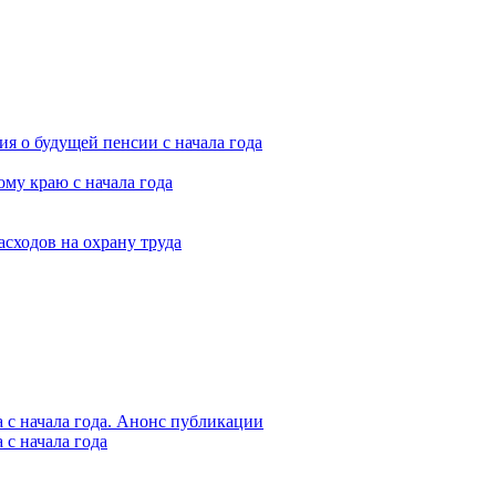
я о будущей пенсии с начала года
му краю с начала года
асходов на охрану труда
 с начала года. Анонс публикации
с начала года