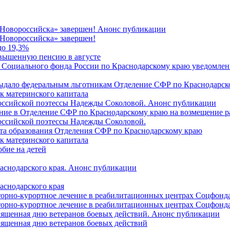
 Новороссийска» завершен! Анонс публикации
Новороссийска» завершен!
до 19,3%
овышенную пенсию в августе
 Социального фонда России по Краснодарскому краю уведомлени
 выдало федеральным льготникам Отделение СФР по Краснодарско
ок материнского капитала
российской поэтессы Надежды Соколовой. Анонс публикации
ление в Отделение СФР по Краснодарскому краю на возмещение р
оссийской поэтессы Надежды Соколовой.
нта образования Отделения СФР по Краснодарскому краю
ок материнского капитала
бие на детей
раснодарского края. Анонс публикации
аснодарского края
торно-курортное лечение в реабилитационных центрах Соцфонда
торно-курортное лечение в реабилитационных центрах Соцфонда 
священная дню ветеранов боевых действий. Анонс публикации
священная дню ветеранов боевых действий