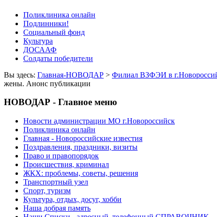
Поликлиника онлайн
Подлинники!
Социальный фонд
Культура
ДОСААФ
Солдаты победители
Вы здесь:
Главная-НОВОДАР
>
Филиал ВЗФЭИ в г.Новороссий
жены. Анонс публикации
НОВОДАР - Главное меню
Новости администрации МО г.Новороссийск
Поликлиника онлайн
Главная - Новороссийские известия
Поздравления, праздники, визиты
Право и правопорядок
Происшествия, криминал
ЖКХ: проблемы, советы, решения
Транспортный узел
Спорт, туризм
Культура, отдых, досуг, хобби
Наша добрая память
Наши Списки - адресный, телефонный СПРАВОЧНИК