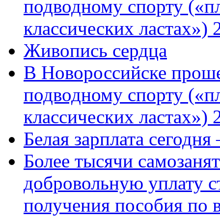
подводному спорту («пл
классических ластах») 
Живопись сердца
В Новороссийске проше
подводному спорту («пл
классических ластах») 
Белая зарплата сегодня
Более тысячи самозаня
добровольную уплату с
получения пособия по 