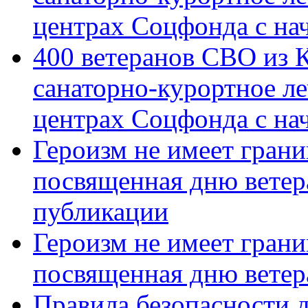
центрах Соцфонда с на
400 ветеранов СВО из 
санаторно-курортное л
центрах Соцфонда с нач
Героизм не имеет грани
посвященная дню ветер
публикации
Героизм не имеет грани
посвященная дню ветер
Правила безопасности д