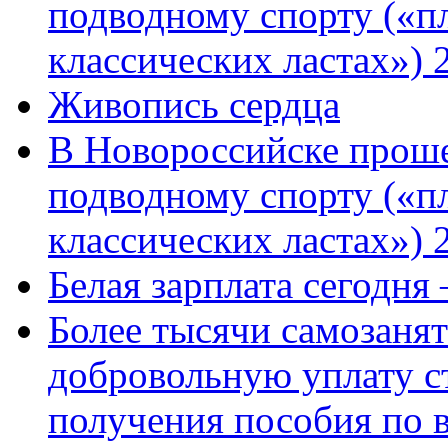
подводному спорту («пл
классических ластах») 
Живопись сердца
В Новороссийске проше
подводному спорту («пл
классических ластах») 
Белая зарплата сегодня
Более тысячи самозаня
добровольную уплату с
получения пособия по 