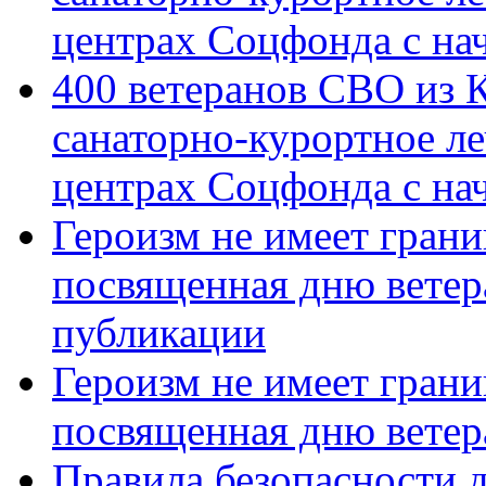
центрах Соцфонда с на
400 ветеранов СВО из 
санаторно-курортное л
центрах Соцфонда с нач
Героизм не имеет грани
посвященная дню ветер
публикации
Героизм не имеет грани
посвященная дню ветер
Правила безопасности д