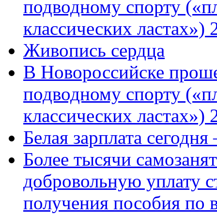
подводному спорту («пл
классических ластах») 
Живопись сердца
В Новороссийске проше
подводному спорту («пл
классических ластах») 
Белая зарплата сегодня
Более тысячи самозаня
добровольную уплату с
получения пособия по 