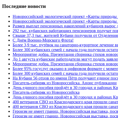
Последние новости
Новороссийский экологический проект «Карты природы
Новороссийский экологический проект «Карты природы 
Размер выплат пенсионных накоплений кубанцев вырос 
292 тыс. кубанских работающих пенсионеров получат п
Свыше 37,3 тыс. жителей Кубани получили от Отделения
C Днём Военно-Морского Флота!
Более 3,9 тыс. путёвок на санаторно-курортное лечение
Более 300 кубанских семей с начала года получили остат
Мероприятие добра. Презентация сборника стихов ново
До 1 августа кубанские работодатели могут подать заяв
Мероприятие добра. Презентация сборника стихов новор
Более 95% госуслуг оказано в цифровом формате с моме
Более 300 кубанских семей с начала года получили остат
На Кубани 56 отцов по имени Пётр получают единое посо
Писатель-сибиряк из Новороссийска. Анонс публикации
День единого пособия пройдёт в 30 городах и районах К
Писатель-сибиряк из Новороссийска
День единого пособия пройдёт в 30 городах и районах Кр
400 ветеранов СВО из Краснодарского края прошли сана
400 ветеранов СВО из Краснодарского края прошли сана
Героизм не имеет границ. Новороссийская выставка, по
Героизм не имеет границ. Новороссийская выставка, по