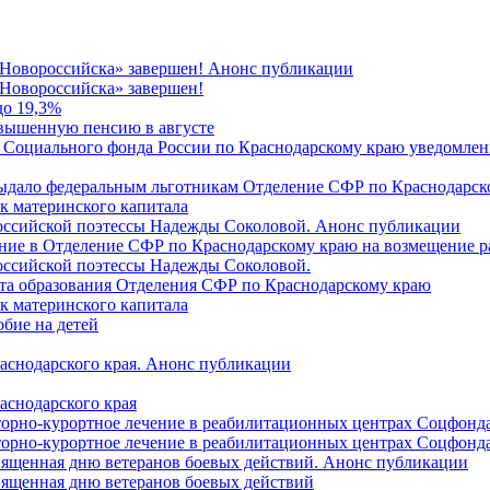
 Новороссийска» завершен! Анонс публикации
Новороссийска» завершен!
до 19,3%
овышенную пенсию в августе
 Социального фонда России по Краснодарскому краю уведомлени
 выдало федеральным льготникам Отделение СФР по Краснодарско
ок материнского капитала
российской поэтессы Надежды Соколовой. Анонс публикации
ление в Отделение СФР по Краснодарскому краю на возмещение р
оссийской поэтессы Надежды Соколовой.
нта образования Отделения СФР по Краснодарскому краю
ок материнского капитала
бие на детей
раснодарского края. Анонс публикации
аснодарского края
торно-курортное лечение в реабилитационных центрах Соцфонда
торно-курортное лечение в реабилитационных центрах Соцфонда 
священная дню ветеранов боевых действий. Анонс публикации
священная дню ветеранов боевых действий