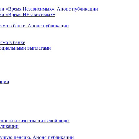
ции «Время Независимых». Анонс публикации
ции «Время НЕзависимых»
рямо в банке. Анонс публикации
ямо в банке
 социальными выплатами
ации
ности и качества питьевой воды
бликации
удущую пенсию. Анонс публикации