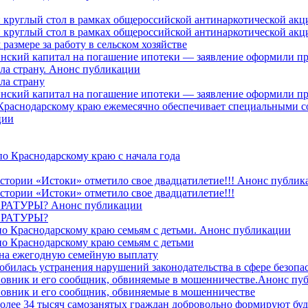
 круглый стол в рамках общероссийской антинаркотической ак
 круглый стол в рамках общероссийской антинаркотической ак
азмере за работу в сельском хозяйстве
ринский капитал на погашение ипотеки — заявление оформили п
ила страну. Анонс публикации
ла страну
ринский капитал на погашение ипотеки — заявление оформили пр
 Краснодарскому краю ежемесячно обеспечивает специальными
ции
о Краснодарскому краю с начала года
стории «Истоки» отметило свое двадцатилетие!!! Анонс публик
стории «Истоки» отметило свое двадцатилетие!!!
ТУРЫ? Анонс публикации
РАТУРЫ?
о Краснодарскому краю семьям с детьми. Анонс публикации
о Краснодарскому краю семьям с детьми
й на ежегодную семейную выплату
билась устранения нарушений законодательства в сфере безопас
овник и его сообщник, обвиняемые в мошенничестве.Анонс пу
овник и его сообщник, обвиняемые в мошенничестве
более 34 тысяч самозанятых граждан добровольно формируют б