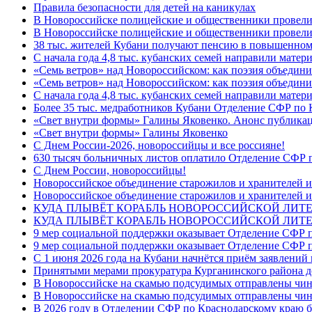
Правила безопасности для детей на каникулах
В Новороссийске полицейские и общественники провели
В Новороссийске полицейские и общественники провели
38 тыс. жителей Кубани получают пенсию в повышенном р
С начала года 4,8 тыс. кубанских семей направили мате
«Семь ветров» над Новороссийском: как поэзия объедин
«Семь ветров» над Новороссийском: как поэзия объедини
С начала года 4,8 тыс. кубанских семей направили мате
Более 35 тыс. медработников Кубани Отделение СФР по
«Свет внутри формы» Галины Яковенко. Анонс публика
«Свет внутри формы» Галины Яковенко
C Днем России-2026, новороссийцы и все россияне!
630 тысяч больничных листов оплатило Отделение СФР п
C Днем России, новороссийцы!
Новороссийское объединение старожилов и хранителей и
Новороссийское объединение старожилов и хранителей и
КУДА ПЛЫВЁТ КОРАБЛЬ НОВОРОССИЙСКОЙ ЛИТЕРА
КУДА ПЛЫВЁТ КОРАБЛЬ НОВОРОССИЙСКОЙ ЛИТЕ
9 мер социальной поддержки оказывает Отделение СФР п
9 мер социальной поддержки оказывает Отделение СФР п
С 1 июня 2026 года на Кубани начнётся приём заявлени
Принятыми мерами прокуратура Курганинского района до
В Новороссийске на скамью подсудимых отправлены чин
В Новороссийске на скамью подсудимых отправлены чин
В 2026 году в Отделении СФР по Краснодарскому краю 