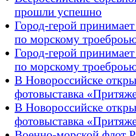
прошли успешно
Город-герой принимает
по морскому троеброью
Город-герой принимает
по морскому троеброью
В Новороссийске откры
фотовыставка «Притяже
В Новороссийске откры
фотовыставка «Притяж
Военно-морской флот Р