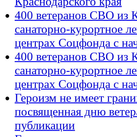
Краснодарского края
400 ветеранов СВО из 
санаторно-курортное л
центрах Соцфонда с на
400 ветеранов СВО из 
санаторно-курортное л
центрах Соцфонда с нач
Героизм не имеет грани
посвященная дню ветер
публикации