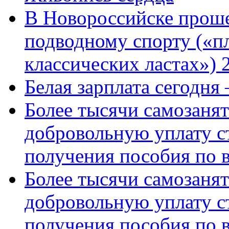
В Новороссийске проше
подводному спорту («пл
классических ластах») 
Белая зарплата сегодня
Более тысячи самозаня
добровольную уплату с
получения пособия по 
Более тысячи самозаня
добровольную уплату с
получения пособия по 