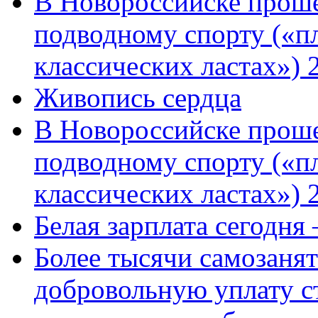
В Новороссийске проше
подводному спорту («пл
классических ластах») 
Живопись сердца
В Новороссийске проше
подводному спорту («пл
классических ластах») 
Белая зарплата сегодня
Более тысячи самозаня
добровольную уплату с