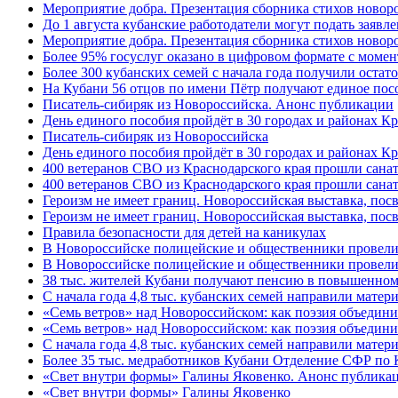
Мероприятие добра. Презентация сборника стихов ново
До 1 августа кубанские работодатели могут подать заяв
Мероприятие добра. Презентация сборника стихов новор
Более 95% госуслуг оказано в цифровом формате с моме
Более 300 кубанских семей с начала года получили остат
На Кубани 56 отцов по имени Пётр получают единое посо
Писатель-сибиряк из Новороссийска. Анонс публикации
День единого пособия пройдёт в 30 городах и районах К
Писатель-сибиряк из Новороссийска
День единого пособия пройдёт в 30 городах и районах Кр
400 ветеранов СВО из Краснодарского края прошли сана
400 ветеранов СВО из Краснодарского края прошли сана
Героизм не имеет границ. Новороссийская выставка, по
Героизм не имеет границ. Новороссийская выставка, по
Правила безопасности для детей на каникулах
В Новороссийске полицейские и общественники провели
В Новороссийске полицейские и общественники провели
38 тыс. жителей Кубани получают пенсию в повышенном р
С начала года 4,8 тыс. кубанских семей направили мате
«Семь ветров» над Новороссийском: как поэзия объедин
«Семь ветров» над Новороссийском: как поэзия объедини
С начала года 4,8 тыс. кубанских семей направили мате
Более 35 тыс. медработников Кубани Отделение СФР по
«Свет внутри формы» Галины Яковенко. Анонс публика
«Свет внутри формы» Галины Яковенко