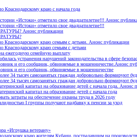
о Краснодарскому краю с начала года
стории «Истоки» отметило свое двадцатилетие!!! Анонс публик
стории «Истоки» отметило свое двадцатилетие!!!
ТУРЫ? Анонс публикации
РАТУРЫ?
о Краснодарскому краю семьям с детьми. Анонс публикации
о Краснодарскому краю семьям с детьми
й на ежегодную семейную выплату
билась устранения нарушений законодательства в сфере безопас
овник и его сообщник, обвиняемые в мошенничестве.Анонс пу
овник и его сообщник, обвиняемые в мошенничестве
более 34 тысяч самозанятых граждан добровольно формируют б
более 34 тысяч самозанятых граждан добровольно формируют б
атеринский капитал на образование детей с начала года. Анонс
атеринский капитал на образование детей с начала года
вать затраты на обеспечение охраны труда в 2026 году
алидностью I группы получают надбавку к пенсии за уход
ора «Игрушка ветерану»
нодарскому краю жителям Кубани, пострадавшим на производст