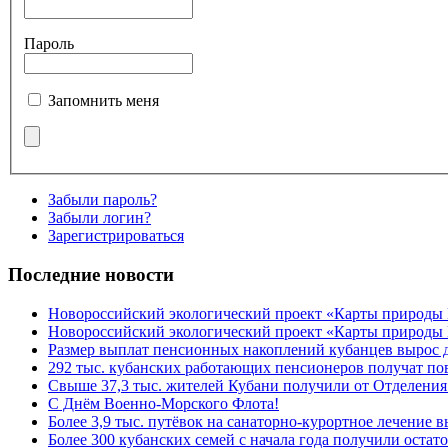
Пароль
Запомнить меня
Забыли пароль?
Забыли логин?
Зарегистрироваться
Последние новости
Новороссийский экологический проект «Карты природы
Новороссийский экологический проект «Карты природы 
Размер выплат пенсионных накоплений кубанцев вырос 
292 тыс. кубанских работающих пенсионеров получат п
Свыше 37,3 тыс. жителей Кубани получили от Отделения
C Днём Военно-Морского Флота!
Более 3,9 тыс. путёвок на санаторно-курортное лечение
Более 300 кубанских семей с начала года получили остат