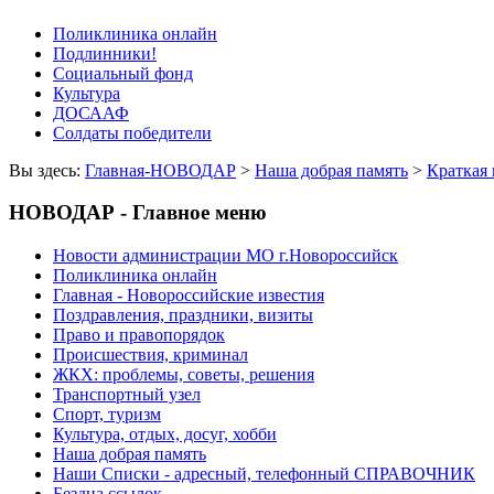
Поликлиника онлайн
Подлинники!
Социальный фонд
Культура
ДОСААФ
Солдаты победители
Вы здесь:
Главная-НОВОДАР
>
Наша добрая память
>
Краткая
НОВОДАР - Главное меню
Новости администрации МО г.Новороссийск
Поликлиника онлайн
Главная - Новороссийские известия
Поздравления, праздники, визиты
Право и правопорядок
Происшествия, криминал
ЖКХ: проблемы, советы, решения
Транспортный узел
Спорт, туризм
Культура, отдых, досуг, хобби
Наша добрая память
Наши Списки - адресный, телефонный СПРАВОЧНИК
Бездна ссылок