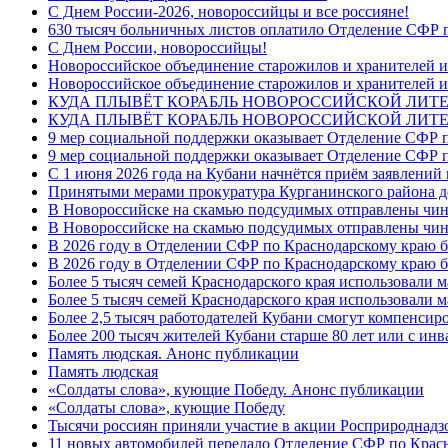
C Днем России-2026, новороссийцы и все россияне!
630 тысяч больничных листов оплатило Отделение СФР п
C Днем России, новороссийцы!
Новороссийское объединение старожилов и хранителей и
Новороссийское объединение старожилов и хранителей и
КУДА ПЛЫВЁТ КОРАБЛЬ НОВОРОССИЙСКОЙ ЛИТЕРА
КУДА ПЛЫВЁТ КОРАБЛЬ НОВОРОССИЙСКОЙ ЛИТЕ
9 мер социальной поддержки оказывает Отделение СФР п
9 мер социальной поддержки оказывает Отделение СФР п
С 1 июня 2026 года на Кубани начнётся приём заявлени
Принятыми мерами прокуратура Курганинского района до
В Новороссийске на скамью подсудимых отправлены чин
В Новороссийске на скамью подсудимых отправлены чин
В 2026 году в Отделении СФР по Краснодарскому краю 
В 2026 году в Отделении СФР по Краснодарскому краю 
Более 5 тысяч семей Краснодарского края использовали м
Более 5 тысяч семей Краснодарского края использовали м
Более 2,5 тысяч работодателей Кубани смогут компенсиро
Более 200 тысяч жителей Кубани старше 80 лет или с инв
Память людская. Анонс публикации
Память людская
«Солдаты слова», кующие Победу. Анонс публикации
«Солдаты слова», кующие Победу
Тысячи россиян приняли участие в акции Росприроднадз
11 новых автомобилей передало Отделение СФР по Крас