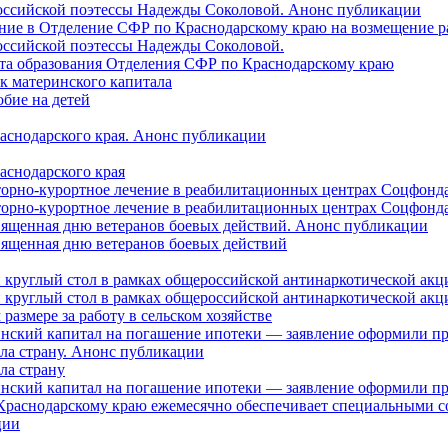
российской поэтессы Надежды Соколовой. Анонс публикации
ление в Отделение СФР по Краснодарскому краю на возмещение р
оссийской поэтессы Надежды Соколовой.
нта образования Отделения СФР по Краснодарскому краю
ок материнского капитала
бие на детей
раснодарского края. Анонс публикации
аснодарского края
торно-курортное лечение в реабилитационных центрах Соцфонда
торно-курортное лечение в реабилитационных центрах Соцфонда 
священная дню ветеранов боевых действий. Анонс публикации
священная дню ветеранов боевых действий
 круглый стол в рамках общероссийской антинаркотической ак
 круглый стол в рамках общероссийской антинаркотической ак
азмере за работу в сельском хозяйстве
ринский капитал на погашение ипотеки — заявление оформили п
ила страну. Анонс публикации
ла страну
ринский капитал на погашение ипотеки — заявление оформили пр
 Краснодарскому краю ежемесячно обеспечивает специальными
ции