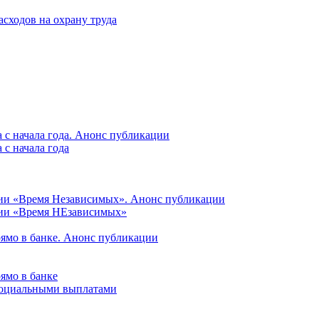
асходов на охрану труда
 с начала года. Анонс публикации
с начала года
ции «Время Независимых». Анонс публикации
ции «Время НЕзависимых»
рямо в банке. Анонс публикации
ямо в банке
 социальными выплатами