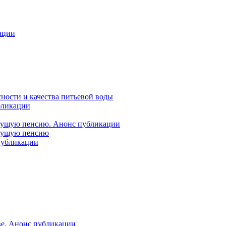
ации
ности и качества питьевой воды
бликации
удущую пенсию. Анонс публикации
удущую пенсию
 публикации
ве. Анонс публикации