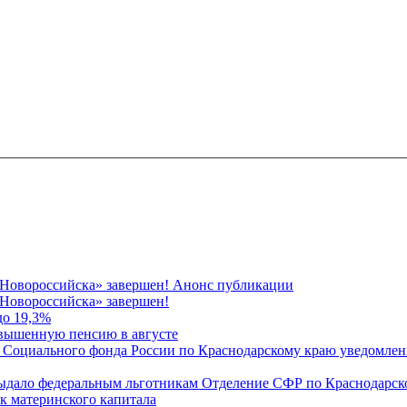
 Новороссийска» завершен! Анонс публикации
Новороссийска» завершен!
до 19,3%
овышенную пенсию в августе
 Социального фонда России по Краснодарскому краю уведомлени
 выдало федеральным льготникам Отделение СФР по Краснодарско
ок материнского капитала