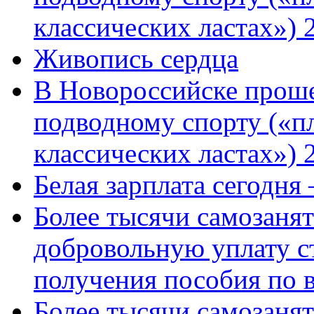
классических ластах») 
Живопись сердца
В Новороссийске проше
подводному спорту («пл
классических ластах») 
Белая зарплата сегодня
Более тысячи самозаня
добровольную уплату с
получения пособия по 
Более тысячи самозаня