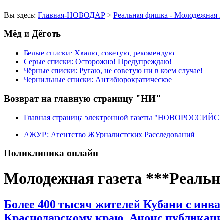
Вы здесь:
Главная-НОВОДАР
>
Реальная фишка - Молодежная 
Мёд и Дёготь
Белые списки: Хвалю, советую, рекомендую
Серые списки: Осторожно! Предупреждаю!
Чёрные списки: Ругаю, не советую ни в коем случае!
Чернильные списки: Антибюрократическое
Возврат на главную страницу "НИ"
Главная страница электронной газеты "НОВОРОССИ
АЖУР: Агентство ЖУрналистских Расследований
Поликлиника онлайн
Молодежная газета ***Реаль
Более 400 тысяч жителей Кубани с инв
Краснодарскому краю. Анонс публикац