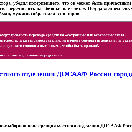
ктора, убедил потерпевшего, что он может быть причастным
тва перечислить на «безопасные счета». Под давлением зл
обман, мужчина обратился в полицию.
будут требовать перевода средств на «сохранные или безопасные счета»,
зопасности, пока вы самостоятельно не начнете совершать действия по указ
, кажущимся слишком выгодными, чтобы быть правдой.
вия с вашими денежными средствами.
стного отделения ДОСААФ России города
етно-выборная конференция местного отделения ДОСААФ Росс