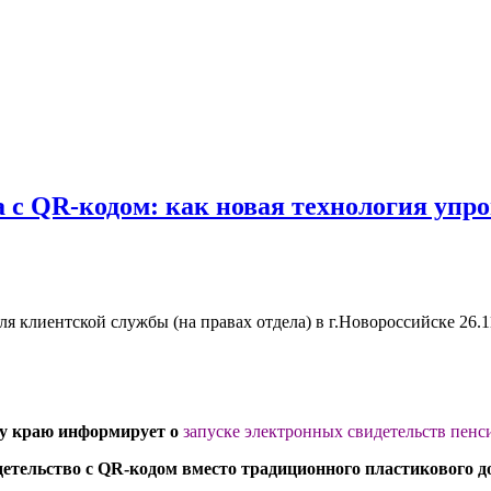
 с QR-кодом: как новая технология упр
 клиентской службы (на правах отдела) в г.Новороссийске
26.1
му краю информирует о
запуске электронных свидетельств пенс
детельство с QR-кодом вместо традиционного пластикового 