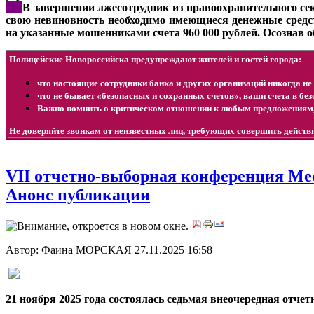
***
В завершении лжесотрудник из правоохранительного се
свою невиновность необходимо имеющиеся денежные средс
на указанные мошенниками счета 960 000 рублей. Осознав 
Полицейские Новороссийска предупреждают жителей и гостей города:
что настоящие сотрудники банка и других организаций никогда не 
что не бывает «безопасных и сохранных счетов», ваши счета в бе
Важно помнить о критическом отношении к любым предложениям
Не доверяйте звонкам от неизвестных лиц, требующих совершить дейст
VII отчетно-выборная конференция Ме
Анонс публикации
Автор: Фаина МОРСКАЯ
27.11.2025 16:58
21 ноября 2025 года состоялась седьмая внеочередная отч