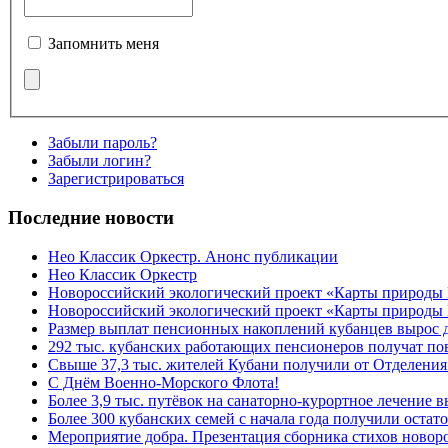
Запомнить меня
Забыли пароль?
Забыли логин?
Зарегистрироваться
Последние новости
Нео Классик Оркестр. Анонс публикации
Нео Классик Оркестр
Новороссийский экологический проект «Карты природы
Новороссийский экологический проект «Карты природы 
Размер выплат пенсионных накоплений кубанцев вырос 
292 тыс. кубанских работающих пенсионеров получат п
Свыше 37,3 тыс. жителей Кубани получили от Отделения
C Днём Военно-Морского Флота!
Более 3,9 тыс. путёвок на санаторно-курортное лечение
Более 300 кубанских семей с начала года получили остат
Мероприятие добра. Презентация сборника стихов ново