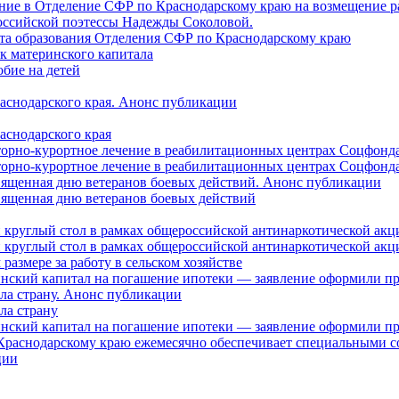
ление в Отделение СФР по Краснодарскому краю на возмещение р
оссийской поэтессы Надежды Соколовой.
нта образования Отделения СФР по Краснодарскому краю
ок материнского капитала
бие на детей
раснодарского края. Анонс публикации
аснодарского края
торно-курортное лечение в реабилитационных центрах Соцфонда
торно-курортное лечение в реабилитационных центрах Соцфонда 
священная дню ветеранов боевых действий. Анонс публикации
священная дню ветеранов боевых действий
 круглый стол в рамках общероссийской антинаркотической ак
 круглый стол в рамках общероссийской антинаркотической ак
азмере за работу в сельском хозяйстве
ринский капитал на погашение ипотеки — заявление оформили п
ила страну. Анонс публикации
ла страну
ринский капитал на погашение ипотеки — заявление оформили пр
 Краснодарскому краю ежемесячно обеспечивает специальными
ции