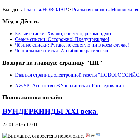
Вы здесь:
Главная-НОВОДАР
>
Реальная фишка - Молодежная 
Мёд и Дёготь
Белые списки: Хвалю, советую, рекомендую
Серые списки: Осторожно! Предупреждаю!
Чёрные списки: Ругаю, не советую ни в коем случае!
Чернильные списки: Антибюрократическое
Возврат на главную страницу "НИ"
Главная страница электронной газеты "НОВОРОССИ
АЖУР: Агентство ЖУрналистских Расследований
Поликлиника онлайн
ВУНДЕРКИНДЫ XXI века.
22.01.2026 17:01