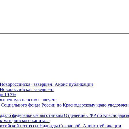
 Новороссийска» завершен! Анонс публикации
Новороссийска» завершен!
до 19,3%
овышенную пенсию в августе
 Социального фонда России по Краснодарскому краю уведомлени
 выдало федеральным льготникам Отделение СФР по Краснодарско
ок материнского капитала
российской поэтессы Надежды Соколовой. Анонс публикации