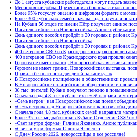
До 1 августа кубанские работодатели могут подать заяв
Мероприятие добра. Презентация сборника стихов новор
Более 95% госуслуг оказано в цифровом формате с моме
Более 300 кубанских семей с начала года получили остат
На Кубани 56 отцов по имени Пётр получают единое посо
Писатель-сибиряк из Новороссийска. Анонс публикации
День единого пособия пройдёт в 30 городах и районах К
Писатель-сибиряк из Новороссийска
День единого пособия пройдёт в 30 городах и районах Кр
400 ветеранов СВО из Краснодарского края прошли сана
400 ветеранов СВО из Краснодарского края прошли сана
Героизм не имеет границ. Новороссийская выставка, по
Героизм не имеет границ. Новороссийская выставка, по
Правила безопасности для детей на каникулах
В Новороссийске полицейские и общественники провели
В Новороссийске полицейские и общественники провели
38 тыс. жителей Кубани получают пенсию в повышенном р
С начала года 4,8 тыс. кубанских семей направили мате
«Семь ветров» над Новороссийском: как поэзия объедин
«Семь ветров» над Новороссийском: как поэзия объедини
С начала года 4,8 тыс. кубанских семей направили мате
Более 35 тыс. медработников Кубани Отделение СФР по
«Свет внутри формы» Галины Яковенко. Анонс публика
«Свет внутри формы» Галины Яковенко
C Днем России-2026, новороссийцы и все россияне!