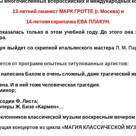
ы многочисленных всероссийских и международных к
13-летний пианист МАРК ГРОТТЕ (г. Москва) и
14-летняя скрипачка ЕВА ПЛАКУН
.
азалась только в этом учебной году. До этого она ж
ра.
кун выйдет со скрипкой итальянского мастера
Л. М. П
ается от программ опытных титулованных артистов:
а написана Бахом в очень сложный, даже трагический ж
а. И в ней тоже человеческая трагедия.
минор;
содии Ф. Листа;
 оперы Ж. Бизе «Кармен»…
оклонников классической музыки воскресным вечером 
ведущая концертов из цикла «МАГИЯ КЛАССИЧЕСКОЙ МУ