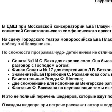
Лауреат
В ЦМШ при Московской консерватории Ева Плакун ок
солисткой Севастопольского симфонического оркест
На сцену Городского театра Новороссийска Ева Пла
победу в «Щелкунчике».
По сложности программа чудо- детей ничем не отлич
Соната №1 И.С. Баха для скрипки соло. Она был
разговор с Господом Богом;
Финал Сонаты № 17 для фортепиано Л.В. Бетховен
Знаменитейшая Прелюдия С. Рахманинова соль 
Блистательные Этюды Ф. Шопена;
Две сложнейшие для исполнения Венгерские рап
Фантазия Ф. Ваксмана на неувядающие темы из
И это не полный перечень шедевров, которые ждут п
О каждом шедевре при встрече расскажет автор и 