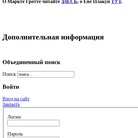
О
М
аркт
е
Г
ротте
читайте
ЗДЕСЬ
, о
Еве Плакун
ТУТ
.
Дополнительная информация
Объединенный поиск
Поиск
Войти
Вход на сайт
Закрыть
Логин
Пароль