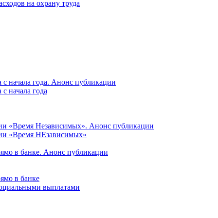
асходов на охрану труда
 с начала года. Анонс публикации
с начала года
ции «Время Независимых». Анонс публикации
ции «Время НЕзависимых»
рямо в банке. Анонс публикации
ямо в банке
 социальными выплатами