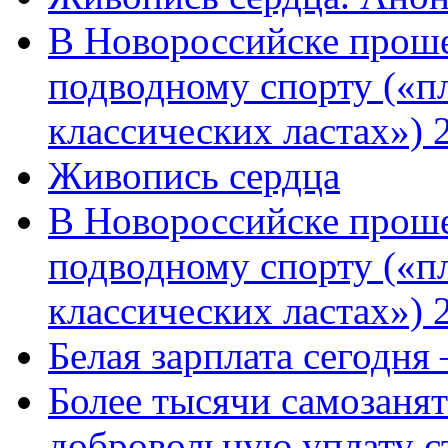
В Новороссийске проше
подводному спорту («пл
классических ластах») 
Живопись сердца
В Новороссийске проше
подводному спорту («пл
классических ластах») 
Белая зарплата сегодня
Более тысячи самозаня
добровольную уплату с