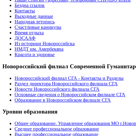
Бездна ссылок
Контакты
Выходные данные
Народная летопись
Счастливые каникулы
Время отдыха
ДОСААФ
Из историии Новороссийска
НМДТ им. Амербекяна
Красота и здоровье
Новороссийский филиал Современной Гуманита
Новороссийский филиал СГА - Контакты и Разделы
Раздел директора Новороссийского филиала СГА
Новости Новороссийского филиала СГА
Основные сведения о Новороссийском филиале СГА
Образование в Новороссийском филиале СГА
Уровни образования
Общее образование. Управление образования МО г.Ново
Среднее профессиональное образование
Высшее профессиональное образование