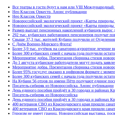
Все театры в гости будут к нам или VIII Международный
Нео Классик Оркестр. Анонс публикации
Нео Классик Оркестр
Новороссийский экологический проект «Карты природы
Новороссийский экологический проект «Карты природы 
Размер выплат пенсионных накоплений кубанцев вырос 
292 тыс. кубанских работающих пенсионеров получат п
Свыше 37,3 тыс. жителей Кубани получили от Отделения
C Днём Военно-Морского Флота!
Более 3,9 тыс. путёвок на санаторно-курортное лечение
Более 300 кубанских семей с начала года получили остат
Мероприятие добра. Презентация сборника стихов ново
До 1 августа кубанские работодатели могут подать заяв
Мероприятие добра. Презентация сборника стихов новор
Более 95% госуслуг оказано в цифровом формате с моме
Более 300 кубанских семей с начала года получили остат
На Кубани 56 отцов по имени Пётр получают единое посо
Писатель-сибиряк из Новороссийска. Анонс публикации
День единого пособия пройдёт в 30 городах и районах К
Писатель-сибиряк из Новороссийска
День единого пособия пройдёт в 30 городах и районах Кр
400 ветеранов СВО из Краснодарского края прошли сана
400 ветеранов СВО из Краснодарского края прошли сана
Героизм не имеет границ. Новороссийская выставка, по