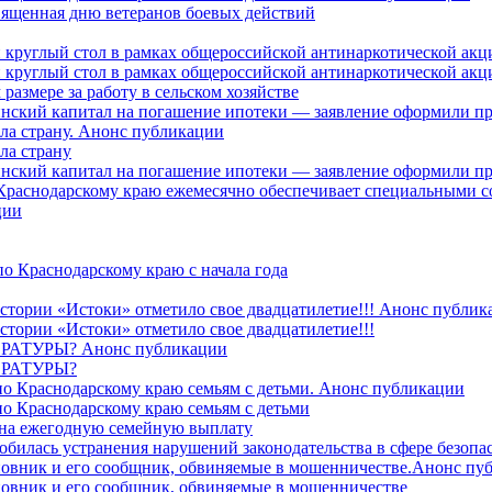
священная дню ветеранов боевых действий
 круглый стол в рамках общероссийской антинаркотической ак
 круглый стол в рамках общероссийской антинаркотической ак
азмере за работу в сельском хозяйстве
ринский капитал на погашение ипотеки — заявление оформили п
ила страну. Анонс публикации
ла страну
ринский капитал на погашение ипотеки — заявление оформили пр
 Краснодарскому краю ежемесячно обеспечивает специальными
ции
о Краснодарскому краю с начала года
стории «Истоки» отметило свое двадцатилетие!!! Анонс публик
стории «Истоки» отметило свое двадцатилетие!!!
ТУРЫ? Анонс публикации
РАТУРЫ?
о Краснодарскому краю семьям с детьми. Анонс публикации
о Краснодарскому краю семьям с детьми
й на ежегодную семейную выплату
билась устранения нарушений законодательства в сфере безопас
овник и его сообщник, обвиняемые в мошенничестве.Анонс пу
овник и его сообщник, обвиняемые в мошенничестве