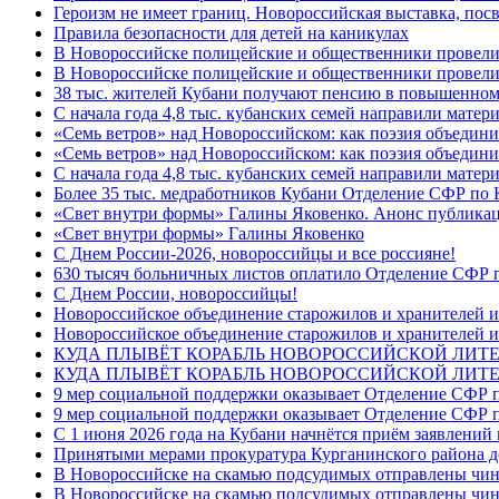
Героизм не имеет границ. Новороссийская выставка, по
Правила безопасности для детей на каникулах
В Новороссийске полицейские и общественники провели
В Новороссийске полицейские и общественники провели
38 тыс. жителей Кубани получают пенсию в повышенном р
С начала года 4,8 тыс. кубанских семей направили мате
«Семь ветров» над Новороссийском: как поэзия объедин
«Семь ветров» над Новороссийском: как поэзия объедини
С начала года 4,8 тыс. кубанских семей направили мате
Более 35 тыс. медработников Кубани Отделение СФР по
«Свет внутри формы» Галины Яковенко. Анонс публика
«Свет внутри формы» Галины Яковенко
C Днем России-2026, новороссийцы и все россияне!
630 тысяч больничных листов оплатило Отделение СФР п
C Днем России, новороссийцы!
Новороссийское объединение старожилов и хранителей и
Новороссийское объединение старожилов и хранителей и
КУДА ПЛЫВЁТ КОРАБЛЬ НОВОРОССИЙСКОЙ ЛИТЕРА
КУДА ПЛЫВЁТ КОРАБЛЬ НОВОРОССИЙСКОЙ ЛИТЕ
9 мер социальной поддержки оказывает Отделение СФР п
9 мер социальной поддержки оказывает Отделение СФР п
С 1 июня 2026 года на Кубани начнётся приём заявлени
Принятыми мерами прокуратура Курганинского района до
В Новороссийске на скамью подсудимых отправлены чин
В Новороссийске на скамью подсудимых отправлены чин