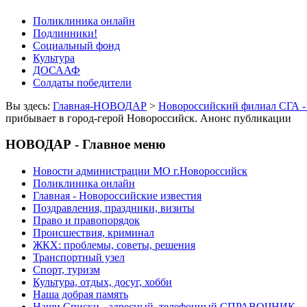
Поликлиника онлайн
Подлинники!
Социальный фонд
Культура
ДОСААФ
Солдаты победители
Вы здесь:
Главная-НОВОДАР
>
Новороссийский филиал СГА -
прибывает в город-герой Новороссийск. Анонс публикации
НОВОДАР - Главное меню
Новости администрации МО г.Новороссийск
Поликлиника онлайн
Главная - Новороссийские известия
Поздравления, праздники, визиты
Право и правопорядок
Происшествия, криминал
ЖКХ: проблемы, советы, решения
Транспортный узел
Спорт, туризм
Культура, отдых, досуг, хобби
Наша добрая память
Наши Списки - адресный, телефонный СПРАВОЧНИК