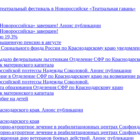
 театральный фестиваль в Новороссийске «Театральная гавань»
 Новороссийска» завершен! Анонс публикации
Новороссийска» завершен!
до 19,3%
овышенную пенсию в августе
 Социального фонда России по Краснодарскому краю уведомлени
 выдало федеральным льготникам Отделение СФР по Краснодарско
ок материнского капитала
российской поэтессы Надежды Соколовой. Анонс публикации
ление в Отделение СФР по Краснодарскому краю на возмещение р
оссийской поэтессы Надежды Соколовой.
нта образования Отделения СФР по Краснодарскому краю
ок материнского капитала
бие на детей
раснодарского края. Анонс публикации
аснодарского края
торно-курортное лечение в реабилитационных центрах Соцфонда
торно-курортное лечение в реабилитационных центрах Соцфонда 
священная дню ветеранов боевых действий. Анонс публикации