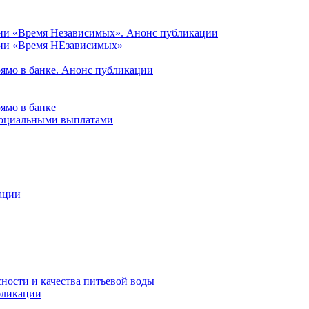
ции «Время Независимых». Анонс публикации
ции «Время НЕзависимых»
рямо в банке. Анонс публикации
ямо в банке
 социальными выплатами
ации
ности и качества питьевой воды
бликации