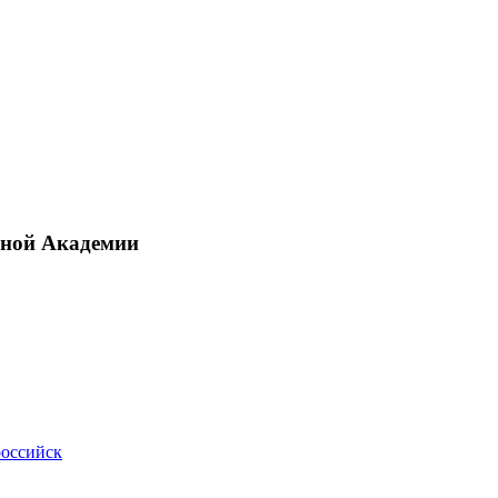
рной Академии
российск