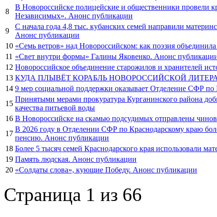
В Новороссийске полицейские и общественники провели кр
8
Независимых». Анонс публикации
С начала года 4,8 тыс. кубанских семей направили матери
9
Анонс публикации
10
«Семь ветров» над Новороссийском: как поэзия объединила
11
«Свет внутри формы» Галины Яковенко. Анонс публикаци
12
Новороссийское объединение старожилов и хранителей ист
13
КУДА ПЛЫВЁТ КОРАБЛЬ НОВОРОССИЙСКОЙ ЛИТЕРАТУ
14
9 мер социальной поддержки оказывает Отделение СФР по 
Принятыми мерами прокуратура Курганинского района доби
15
качества питьевой воды
16
В Новороссийске на скамью подсудимых отправлены чинов
В 2026 году в Отделении СФР по Краснодарскому краю бол
17
пенсию. Анонс публикации
18
Более 5 тысяч семей Краснодарского края использовали мат
19
Память людская. Анонс публикации
20
«Солдаты слова», кующие Победу. Анонс публикации
Страница 1 из 66