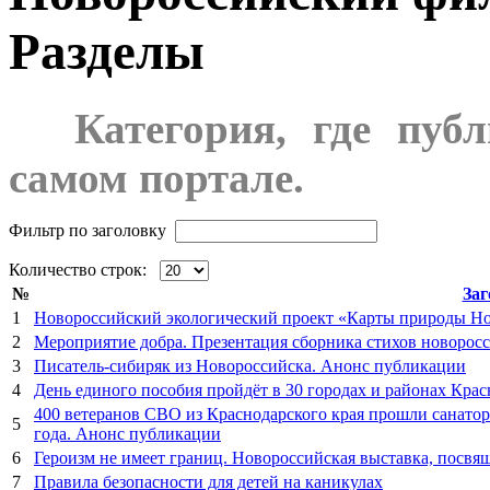
Разделы
***
Категория, где пуб
самом портале.
Фильтр по заголовку
Количество строк:
№
Заг
1
Новороссийский экологический проект «Карты природы Но
2
Мероприятие добра. Презентация сборника стихов новоро
3
Писатель-сибиряк из Новороссийска. Анонс публикации
4
День единого пособия пройдёт в 30 городах и районах Кра
400 ветеранов СВО из Краснодарского края прошли санато
5
года. Анонс публикации
6
Героизм не имеет границ. Новороссийская выставка, посв
7
Правила безопасности для детей на каникулах