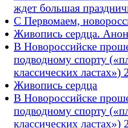
ждет большая празднич
C Первомаем, новорос
Живопись сердца. Анон
В Новороссийске проше
подводному спорту («пл
классических ластах») 
Живопись сердца
В Новороссийске проше
подводному спорту («пл
классических ластах») 