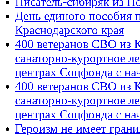
Писатель-сибиряк из Н
День единого пособия п
Краснодарского края
400 ветеранов СВО из 
санаторно-курортное л
центрах Соцфонда с на
400 ветеранов СВО из 
санаторно-курортное л
центрах Соцфонда с нач
Героизм не имеет грани